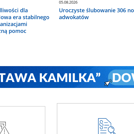
05.08.2026
liwości dla
Uroczyste ślubowanie 306 n
Nowa era stabilnego
adwokatów
ganizacjami
czną pomoc