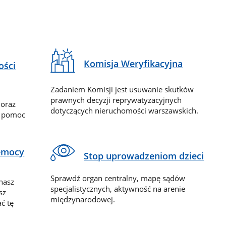
Komisja Weryfikacyjna
ości
Zadaniem Komisji jest usuwanie skutków
prawnych decyzji reprywatyzacyjnych
 oraz
dotyczących nieruchomości warszawskich.
y pomoc
zemocy
Stop uprowadzeniom dzieci
Sprawdź organ centralny, mapę sądów
nasz
specjalistycznych, aktywność na arenie
sz
międzynarodowej.
ć tę