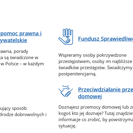
pomoc prawna i
Fundusz Sprawiedliw
ywatelskie
rawna, porady
Wspieramy osoby pokrzywdzone
ja są świadczone w
przestępstwem, osoby im najbliższe
 w Polsce – w każdym
świadków przestępstw. Świadczym
postpenitencjarną.
Przeciwdziałanie pr
domowej
Doznajesz przemocy domowej lub z
nujący sposób
kogoś kto jej doznaje? Tutaj znajdzie
 drodze dobrowolnych i
informacje co zrobić, by powstrzyma
sytuację.