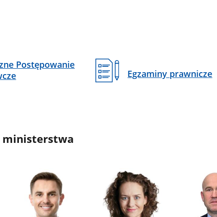
czne Postępowanie
Egzaminy prawnicze
wcze
 ministerstwa