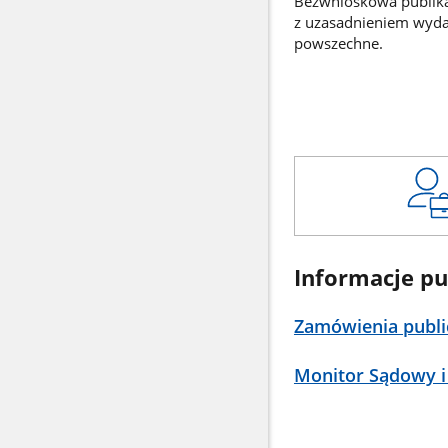
Bezwnioskowa publikac
z uzasadnieniem wyd
powszechne.
Informacje pu
Zamówienia publi
Monitor Sądowy i