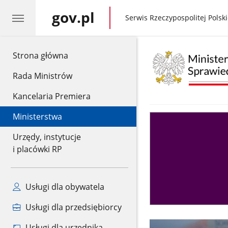
gov.pl
gov.pl
Serwis Rzeczypospolitej Polski
gov.pl
Strona główna
Rada Ministrów
Kancelaria Premiera
Ministerstwa
Asystent
sędziego
Urzędy, instytucje
i placówki RP
Usługi dla obywatela
Usługi dla przedsiębiorcy
Usługi dla urzędnika