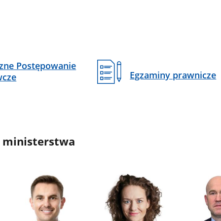
czne Postępowanie
Egzaminy prawnicze
wcze
 ministerstwa