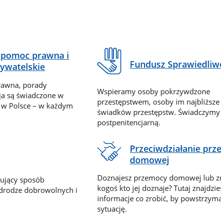
pomoc prawna i
Fundusz Sprawiedliw
ywatelskie
rawna, porady
Wspieramy osoby pokrzywdzone
ja są świadczone w
przestępstwem, osoby im najbliższe
 w Polsce – w każdym
świadków przestępstw. Świadczym
postpenitencjarną.
Przeciwdziałanie pr
domowej
Doznajesz przemocy domowej lub z
nujący sposób
kogoś kto jej doznaje? Tutaj znajdzie
 drodze dobrowolnych i
informacje co zrobić, by powstrzyma
sytuację.