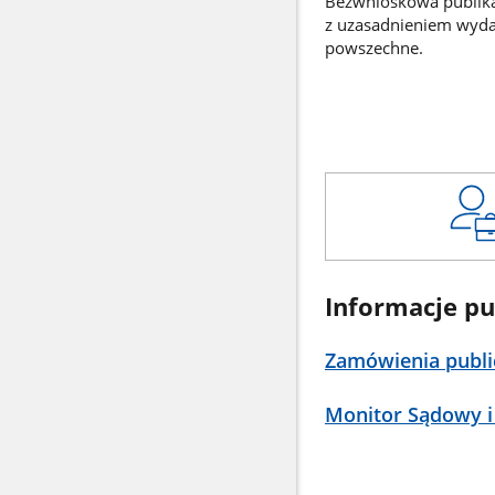
Bezwnioskowa publikac
z uzasadnieniem wyd
powszechne.
Informacje pu
Zamówienia publi
Monitor Sądowy i