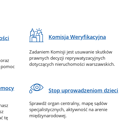
Komisja Weryfikacyjna
ości
Zadaniem Komisji jest usuwanie skutków
prawnych decyzji reprywatyzacyjnych
 oraz
dotyczących nieruchomości warszawskich.
y pomoc
zemocy
Stop uprowadzeniom dzieci
Sprawdź organ centralny, mapę sądów
nasz
specjalistycznych, aktywność na arenie
sz
międzynarodowej.
ć tę