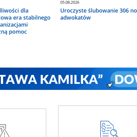
05.08.2026
liwości dla
Uroczyste ślubowanie 306 n
Nowa era stabilnego
adwokatów
ganizacjami
czną pomoc