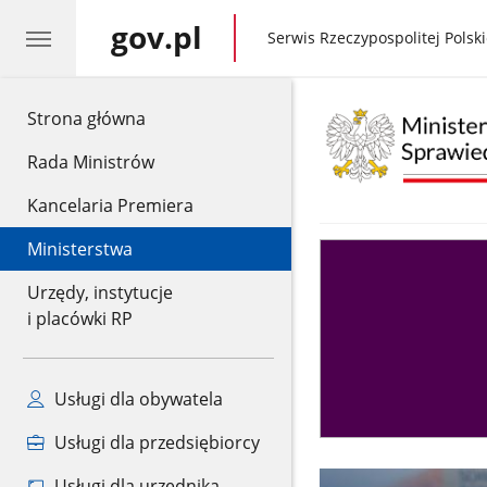
gov.pl
gov.pl
Serwis Rzeczypospolitej Polski
gov.pl
Strona główna
Rada Ministrów
Kancelaria Premiera
Ministerstwa
Asystent
sędziego
Urzędy, instytucje
i placówki RP
Usługi dla obywatela
Usługi dla przedsiębiorcy
Usługi dla urzędnika