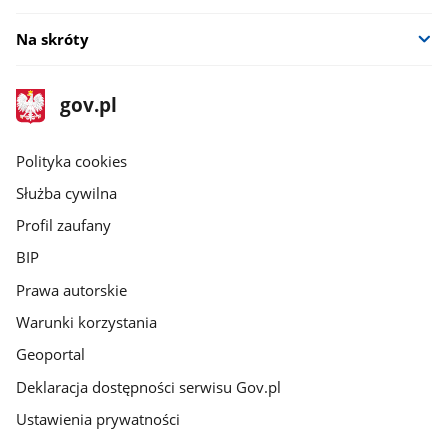
Na skróty
stopka
Strona
gov.pl
gov.pl
główna
gov.pl
Polityka cookies
Służba cywilna
Profil zaufany
BIP
Prawa autorskie
Warunki korzystania
Geoportal
Deklaracja dostępności serwisu Gov.pl
Ustawienia prywatności