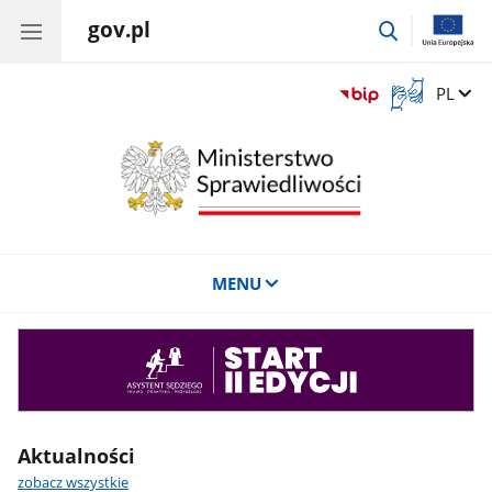
gov.pl
przejdź
do
wyszukiwar
Otwórz
Zmień 
PL
okno
z
tłumaczem
języka
migowego
MENU
Asystent
sędziego
Aktualności
zobacz wszystkie