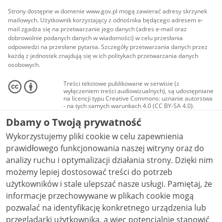
Strony dostępne w domenie www.gov.pl mogą zawierać adresy skrzynek
mailowych. Użytkownik korzystający z odnośnika będącego adresem e-
mail zgadza się na przetwarzanie jego danych (adres e-mail oraz
dobrowolnie podanych danych w wiadomości) w celu przesłania
odpowiedzi na przesłane pytania. Szczegóły przetwarzania danych przez
każdą z jednostek znajdują się w ich politykach przetwarzania danych
osobowych.
Treści tekstowe publikowane w serwisie (z
wyłączeniem treści audiowizualnych), są udostępniane
na licencji typu Creative Commons: uznanie autorstwa
- na tych samych warunkach 4.0 (CC BY-SA 4.0).
Materiały audiowizualne, w tym zdjęcia, materiały
Dbamy o Twoją prywatność
audio i wideo, są udostępniane na licencji typu
Creative Commons: uznanie autorstwa użycie
Wykorzystujemy pliki cookie w celu zapewnienia
niekomercyjne - bez utworów zależnych 4.0 (CC BY-
NC-ND 4.0), o ile nie jest to stwierdzone inaczej.
prawidłowego funkcjonowania naszej witryny oraz do
analizy ruchu i optymalizacji działania strony. Dzięki nim
możemy lepiej dostosować treści do potrzeb
użytkowników i stale ulepszać nasze usługi. Pamiętaj, że
informacje przechowywane w plikach cookie mogą
pozwalać na identyfikację konkretnego urządzenia lub
przeglądarki użytkownika, a więc potencjalnie stanowić