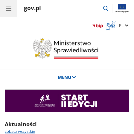
gov.pl
przejdź
do
wyszukiwar
Otwórz
Zmień 
PL
okno
z
tłumaczem
języka
migowego
MENU
Asystent
sędziego
Aktualności
zobacz wszystkie