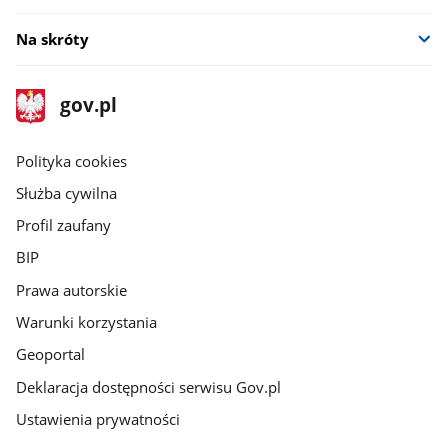
Na skróty
stopka
Strona
gov.pl
gov.pl
główna
gov.pl
Polityka cookies
Służba cywilna
Profil zaufany
BIP
Prawa autorskie
Warunki korzystania
Geoportal
Deklaracja dostępności serwisu Gov.pl
Ustawienia prywatności