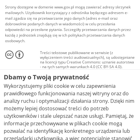
Strony dostępne w domenie www.gov.pl mogą zawierać adresy skrzynek
mailowych. Użytkownik korzystający z odnośnika będącego adresem e-
mail zgadza się na przetwarzanie jego danych (adres e-mail oraz
dobrowolnie podanych danych w wiadomości) w celu przesłania
odpowiedzi na przesłane pytania. Szczegóły przetwarzania danych przez
każdą z jednostek znajdują się w ich politykach przetwarzania danych
osobowych.
Treści tekstowe publikowane w serwisie (z
wyłączeniem treści audiowizualnych), są udostępniane
na licencji typu Creative Commons: uznanie autorstwa
- na tych samych warunkach 4.0 (CC BY-SA 4.0).
Materiały audiowizualne, w tym zdjęcia, materiały
Dbamy o Twoją prywatność
audio i wideo, są udostępniane na licencji typu
Creative Commons: uznanie autorstwa użycie
Wykorzystujemy pliki cookie w celu zapewnienia
niekomercyjne - bez utworów zależnych 4.0 (CC BY-
NC-ND 4.0), o ile nie jest to stwierdzone inaczej.
prawidłowego funkcjonowania naszej witryny oraz do
analizy ruchu i optymalizacji działania strony. Dzięki nim
możemy lepiej dostosować treści do potrzeb
użytkowników i stale ulepszać nasze usługi. Pamiętaj, że
informacje przechowywane w plikach cookie mogą
pozwalać na identyfikację konkretnego urządzenia lub
przeglądarki użytkownika, a więc potencjalnie stanowić