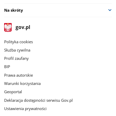
Na skróty
stopka
Strona
gov.pl
gov.pl
główna
gov.pl
Polityka cookies
Służba cywilna
Profil zaufany
BIP
Prawa autorskie
Warunki korzystania
Geoportal
Deklaracja dostępności serwisu Gov.pl
Ustawienia prywatności