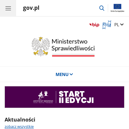
gov.pl
przejdź
do
wyszukiwar
Otwórz
Zmień 
PL
okno
z
tłumaczem
języka
migowego
MENU
Asystent
sędziego
Aktualności
zobacz wszystkie