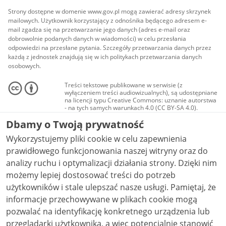
Strony dostępne w domenie www.gov.pl mogą zawierać adresy skrzynek
mailowych. Użytkownik korzystający z odnośnika będącego adresem e-
mail zgadza się na przetwarzanie jego danych (adres e-mail oraz
dobrowolnie podanych danych w wiadomości) w celu przesłania
odpowiedzi na przesłane pytania. Szczegóły przetwarzania danych przez
każdą z jednostek znajdują się w ich politykach przetwarzania danych
osobowych.
Treści tekstowe publikowane w serwisie (z
wyłączeniem treści audiowizualnych), są udostępniane
na licencji typu Creative Commons: uznanie autorstwa
- na tych samych warunkach 4.0 (CC BY-SA 4.0).
Materiały audiowizualne, w tym zdjęcia, materiały
Dbamy o Twoją prywatność
audio i wideo, są udostępniane na licencji typu
Creative Commons: uznanie autorstwa użycie
Wykorzystujemy pliki cookie w celu zapewnienia
niekomercyjne - bez utworów zależnych 4.0 (CC BY-
NC-ND 4.0), o ile nie jest to stwierdzone inaczej.
prawidłowego funkcjonowania naszej witryny oraz do
analizy ruchu i optymalizacji działania strony. Dzięki nim
możemy lepiej dostosować treści do potrzeb
użytkowników i stale ulepszać nasze usługi. Pamiętaj, że
informacje przechowywane w plikach cookie mogą
pozwalać na identyfikację konkretnego urządzenia lub
przeglądarki użytkownika, a więc potencjalnie stanowić