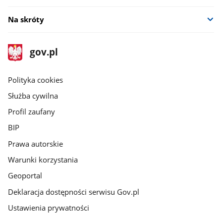
Na skróty
stopka
Strona
gov.pl
gov.pl
główna
gov.pl
Polityka cookies
Służba cywilna
Profil zaufany
BIP
Prawa autorskie
Warunki korzystania
Geoportal
Deklaracja dostępności serwisu Gov.pl
Ustawienia prywatności