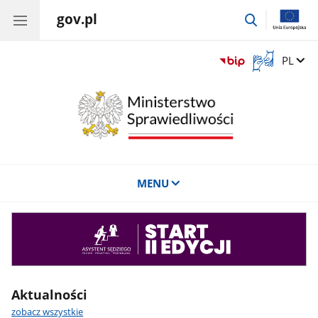
gov.pl
przejdź
do
wyszukiwar
Otwórz
Zmień 
PL
okno
z
tłumaczem
języka
migowego
MENU
Asystent
sędziego
Aktualności
zobacz wszystkie