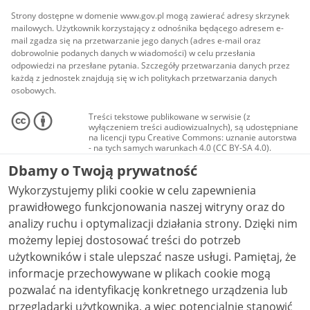
Strony dostępne w domenie www.gov.pl mogą zawierać adresy skrzynek
mailowych. Użytkownik korzystający z odnośnika będącego adresem e-
mail zgadza się na przetwarzanie jego danych (adres e-mail oraz
dobrowolnie podanych danych w wiadomości) w celu przesłania
odpowiedzi na przesłane pytania. Szczegóły przetwarzania danych przez
każdą z jednostek znajdują się w ich politykach przetwarzania danych
osobowych.
Treści tekstowe publikowane w serwisie (z
wyłączeniem treści audiowizualnych), są udostępniane
na licencji typu Creative Commons: uznanie autorstwa
- na tych samych warunkach 4.0 (CC BY-SA 4.0).
Materiały audiowizualne, w tym zdjęcia, materiały
Dbamy o Twoją prywatność
audio i wideo, są udostępniane na licencji typu
Creative Commons: uznanie autorstwa użycie
Wykorzystujemy pliki cookie w celu zapewnienia
niekomercyjne - bez utworów zależnych 4.0 (CC BY-
NC-ND 4.0), o ile nie jest to stwierdzone inaczej.
prawidłowego funkcjonowania naszej witryny oraz do
analizy ruchu i optymalizacji działania strony. Dzięki nim
możemy lepiej dostosować treści do potrzeb
użytkowników i stale ulepszać nasze usługi. Pamiętaj, że
informacje przechowywane w plikach cookie mogą
pozwalać na identyfikację konkretnego urządzenia lub
przeglądarki użytkownika, a więc potencjalnie stanowić