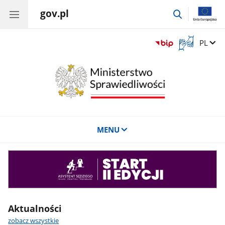
gov.pl
przejdź
do
wyszukiwar
Otwórz
Zmień 
PL
okno
z
tłumaczem
języka
migowego
MENU
Asystent
sędziego
Aktualności
zobacz wszystkie