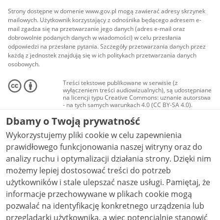
Strony dostępne w domenie www.gov.pl mogą zawierać adresy skrzynek
mailowych. Użytkownik korzystający z odnośnika będącego adresem e-
mail zgadza się na przetwarzanie jego danych (adres e-mail oraz
dobrowolnie podanych danych w wiadomości) w celu przesłania
odpowiedzi na przesłane pytania. Szczegóły przetwarzania danych przez
każdą z jednostek znajdują się w ich politykach przetwarzania danych
osobowych.
Treści tekstowe publikowane w serwisie (z
wyłączeniem treści audiowizualnych), są udostępniane
na licencji typu Creative Commons: uznanie autorstwa
- na tych samych warunkach 4.0 (CC BY-SA 4.0).
Materiały audiowizualne, w tym zdjęcia, materiały
Dbamy o Twoją prywatność
audio i wideo, są udostępniane na licencji typu
Creative Commons: uznanie autorstwa użycie
Wykorzystujemy pliki cookie w celu zapewnienia
niekomercyjne - bez utworów zależnych 4.0 (CC BY-
NC-ND 4.0), o ile nie jest to stwierdzone inaczej.
prawidłowego funkcjonowania naszej witryny oraz do
analizy ruchu i optymalizacji działania strony. Dzięki nim
możemy lepiej dostosować treści do potrzeb
użytkowników i stale ulepszać nasze usługi. Pamiętaj, że
informacje przechowywane w plikach cookie mogą
pozwalać na identyfikację konkretnego urządzenia lub
przeglądarki użytkownika, a więc potencjalnie stanowić