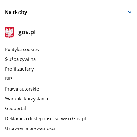
Na skróty
stopka
Strona
gov.pl
gov.pl
główna
gov.pl
Polityka cookies
Służba cywilna
Profil zaufany
BIP
Prawa autorskie
Warunki korzystania
Geoportal
Deklaracja dostępności serwisu Gov.pl
Ustawienia prywatności