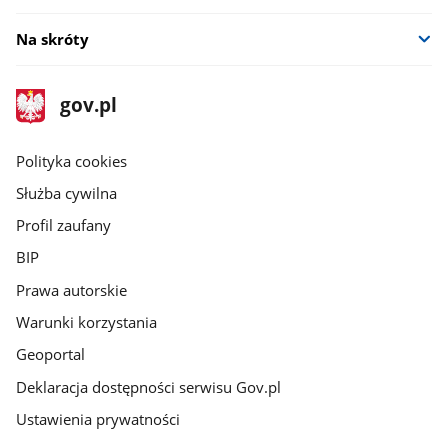
Na skróty
stopka
Strona
gov.pl
gov.pl
główna
gov.pl
Polityka cookies
Służba cywilna
Profil zaufany
BIP
Prawa autorskie
Warunki korzystania
Geoportal
Deklaracja dostępności serwisu Gov.pl
Ustawienia prywatności