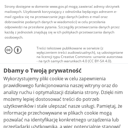
Strony dostępne w domenie www.gov.pl mogą zawierać adresy skrzynek
mailowych. Użytkownik korzystający z odnośnika będącego adresem e-
mail zgadza się na przetwarzanie jego danych (adres e-mail oraz
dobrowolnie podanych danych w wiadomości) w celu przesłania
odpowiedzi na przesłane pytania. Szczegóły przetwarzania danych przez
każdą z jednostek znajdują się w ich politykach przetwarzania danych
osobowych.
Treści tekstowe publikowane w serwisie (z
wyłączeniem treści audiowizualnych), są udostępniane
na licencji typu Creative Commons: uznanie autorstwa
- na tych samych warunkach 4.0 (CC BY-SA 4.0).
Materiały audiowizualne, w tym zdjęcia, materiały
Dbamy o Twoją prywatność
audio i wideo, są udostępniane na licencji typu
Creative Commons: uznanie autorstwa użycie
Wykorzystujemy pliki cookie w celu zapewnienia
niekomercyjne - bez utworów zależnych 4.0 (CC BY-
NC-ND 4.0), o ile nie jest to stwierdzone inaczej.
prawidłowego funkcjonowania naszej witryny oraz do
analizy ruchu i optymalizacji działania strony. Dzięki nim
możemy lepiej dostosować treści do potrzeb
użytkowników i stale ulepszać nasze usługi. Pamiętaj, że
informacje przechowywane w plikach cookie mogą
pozwalać na identyfikację konkretnego urządzenia lub
przeglądarki użytkownika, a więc potencjalnie stanowić