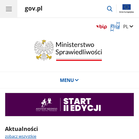
gov.pl
przejdź
do
wyszukiwar
Otwórz
Zmień 
PL
okno
z
tłumaczem
języka
migowego
MENU
Asystent
sędziego
Aktualności
zobacz wszystkie