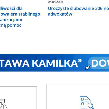
05.08.2026
liwości dla
Uroczyste ślubowanie 306 n
Nowa era stabilnego
adwokatów
ganizacjami
czną pomoc