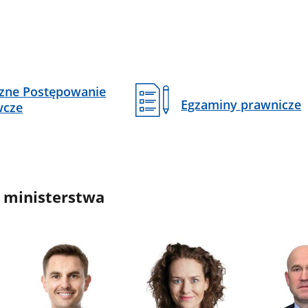
czne Postępowanie
Egzaminy prawnicze
wcze
 ministerstwa