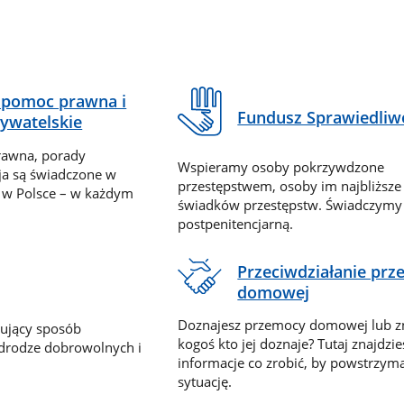
pomoc prawna i
Fundusz Sprawiedliw
ywatelskie
rawna, porady
Wspieramy osoby pokrzywdzone
ja są świadczone w
przestępstwem, osoby im najbliższe
 w Polsce – w każdym
świadków przestępstw. Świadczym
postpenitencjarną.
Przeciwdziałanie pr
domowej
Doznajesz przemocy domowej lub z
nujący sposób
kogoś kto jej doznaje? Tutaj znajdzie
 drodze dobrowolnych i
informacje co zrobić, by powstrzyma
sytuację.