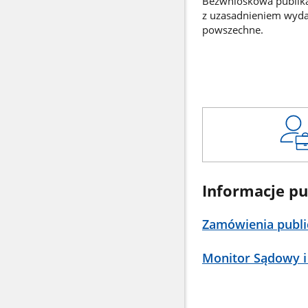
Bezwnioskowa publikac
z uzasadnieniem wyd
powszechne.
Informacje pu
Zamówienia publi
Monitor Sądowy i