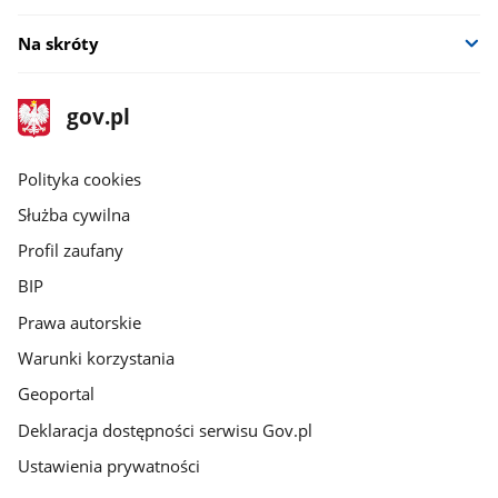
Na skróty
stopka
Strona
gov.pl
gov.pl
główna
gov.pl
Polityka cookies
Służba cywilna
Profil zaufany
BIP
Prawa autorskie
Warunki korzystania
Geoportal
Deklaracja dostępności serwisu Gov.pl
Ustawienia prywatności