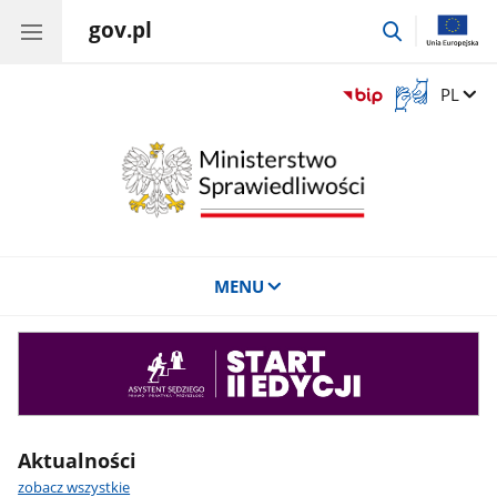
gov.pl
przejdź
do
wyszukiwar
Otwórz
Zmień 
PL
okno
z
tłumaczem
języka
migowego
MENU
Asystent
sędziego
Aktualności
zobacz wszystkie