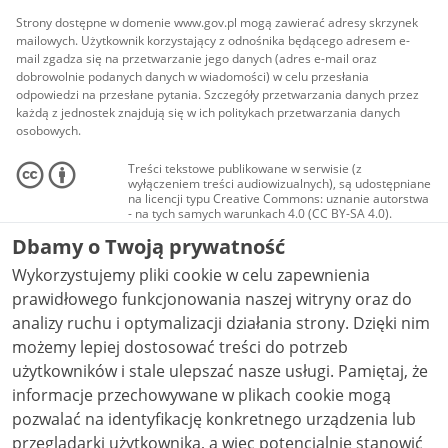
Strony dostępne w domenie www.gov.pl mogą zawierać adresy skrzynek
mailowych. Użytkownik korzystający z odnośnika będącego adresem e-
mail zgadza się na przetwarzanie jego danych (adres e-mail oraz
dobrowolnie podanych danych w wiadomości) w celu przesłania
odpowiedzi na przesłane pytania. Szczegóły przetwarzania danych przez
każdą z jednostek znajdują się w ich politykach przetwarzania danych
osobowych.
Treści tekstowe publikowane w serwisie (z
wyłączeniem treści audiowizualnych), są udostępniane
na licencji typu Creative Commons: uznanie autorstwa
- na tych samych warunkach 4.0 (CC BY-SA 4.0).
Materiały audiowizualne, w tym zdjęcia, materiały
Dbamy o Twoją prywatność
audio i wideo, są udostępniane na licencji typu
Creative Commons: uznanie autorstwa użycie
Wykorzystujemy pliki cookie w celu zapewnienia
niekomercyjne - bez utworów zależnych 4.0 (CC BY-
NC-ND 4.0), o ile nie jest to stwierdzone inaczej.
prawidłowego funkcjonowania naszej witryny oraz do
analizy ruchu i optymalizacji działania strony. Dzięki nim
możemy lepiej dostosować treści do potrzeb
użytkowników i stale ulepszać nasze usługi. Pamiętaj, że
informacje przechowywane w plikach cookie mogą
pozwalać na identyfikację konkretnego urządzenia lub
przeglądarki użytkownika, a więc potencjalnie stanowić