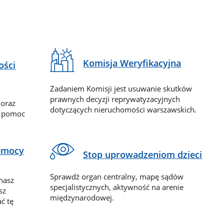
Komisja Weryfikacyjna
ości
Zadaniem Komisji jest usuwanie skutków
prawnych decyzji reprywatyzacyjnych
 oraz
dotyczących nieruchomości warszawskich.
y pomoc
zemocy
Stop uprowadzeniom dzieci
Sprawdź organ centralny, mapę sądów
nasz
specjalistycznych, aktywność na arenie
sz
międzynarodowej.
ć tę