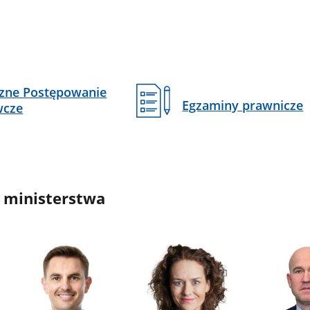
czne Postępowanie
Egzaminy prawnicze
wcze
 ministerstwa