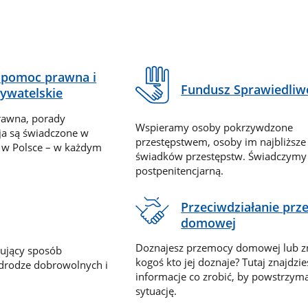
pomoc prawna i
Fundusz Sprawiedliw
ywatelskie
rawna, porady
Wspieramy osoby pokrzywdzone
ja są świadczone w
przestępstwem, osoby im najbliższe
 w Polsce – w każdym
świadków przestępstw. Świadczym
postpenitencjarną.
Przeciwdziałanie pr
domowej
Doznajesz przemocy domowej lub z
nujący sposób
kogoś kto jej doznaje? Tutaj znajdzie
 drodze dobrowolnych i
informacje co zrobić, by powstrzyma
sytuację.