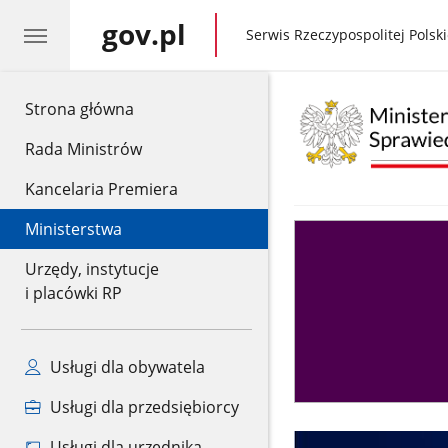
gov.pl
gov.pl
Serwis Rzeczypospolitej Polski
gov.pl
Strona główna
Rada Ministrów
Kancelaria Premiera
Ministerstwa
Asystent
sędziego
Urzędy, instytucje
i placówki RP
Usługi dla obywatela
Usługi dla przedsiębiorcy
Usługi dla urzędnika