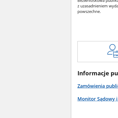
Bezwnioskowa publikac
z uzasadnieniem wyd
powszechne.
Informacje pu
Zamówienia publi
Monitor Sądowy i