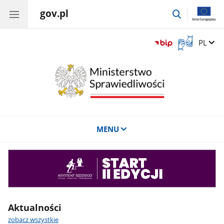
gov.pl
przejdź
do
wyszukiwar
Otwórz
Zmień 
PL
okno
z
tłumaczem
języka
migowego
MENU
Asystent
sędziego
Aktualności
zobacz wszystkie