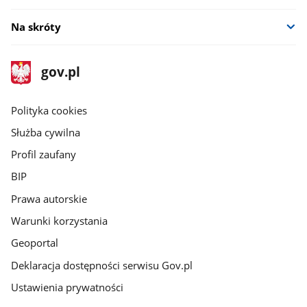
Na skróty
stopka
Strona
gov.pl
gov.pl
główna
gov.pl
Polityka cookies
Służba cywilna
Profil zaufany
BIP
Prawa autorskie
Warunki korzystania
Geoportal
Deklaracja dostępności serwisu Gov.pl
Ustawienia prywatności