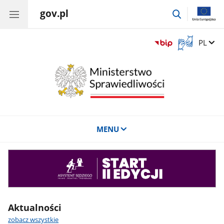
gov.pl
przejdź
do
wyszukiwar
Otwórz
Zmień 
PL
okno
z
tłumaczem
języka
migowego
MENU
Asystent
sędziego
Aktualności
zobacz wszystkie