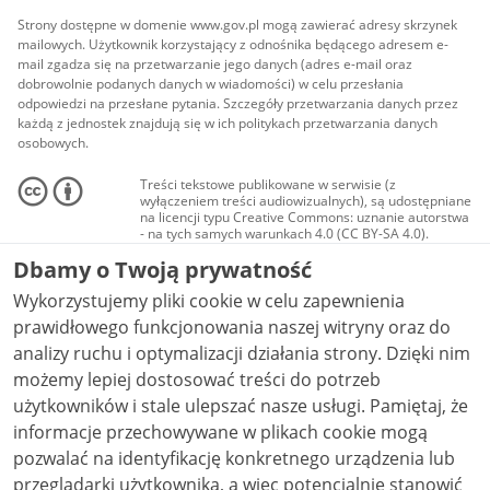
Strony dostępne w domenie www.gov.pl mogą zawierać adresy skrzynek
mailowych. Użytkownik korzystający z odnośnika będącego adresem e-
mail zgadza się na przetwarzanie jego danych (adres e-mail oraz
dobrowolnie podanych danych w wiadomości) w celu przesłania
odpowiedzi na przesłane pytania. Szczegóły przetwarzania danych przez
każdą z jednostek znajdują się w ich politykach przetwarzania danych
osobowych.
Treści tekstowe publikowane w serwisie (z
wyłączeniem treści audiowizualnych), są udostępniane
na licencji typu Creative Commons: uznanie autorstwa
- na tych samych warunkach 4.0 (CC BY-SA 4.0).
Materiały audiowizualne, w tym zdjęcia, materiały
Dbamy o Twoją prywatność
audio i wideo, są udostępniane na licencji typu
Creative Commons: uznanie autorstwa użycie
Wykorzystujemy pliki cookie w celu zapewnienia
niekomercyjne - bez utworów zależnych 4.0 (CC BY-
NC-ND 4.0), o ile nie jest to stwierdzone inaczej.
prawidłowego funkcjonowania naszej witryny oraz do
analizy ruchu i optymalizacji działania strony. Dzięki nim
możemy lepiej dostosować treści do potrzeb
użytkowników i stale ulepszać nasze usługi. Pamiętaj, że
informacje przechowywane w plikach cookie mogą
pozwalać na identyfikację konkretnego urządzenia lub
przeglądarki użytkownika, a więc potencjalnie stanowić