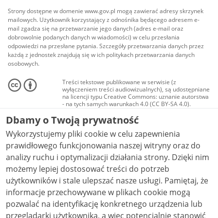
Strony dostępne w domenie www.gov.pl mogą zawierać adresy skrzynek
mailowych. Użytkownik korzystający z odnośnika będącego adresem e-
mail zgadza się na przetwarzanie jego danych (adres e-mail oraz
dobrowolnie podanych danych w wiadomości) w celu przesłania
odpowiedzi na przesłane pytania. Szczegóły przetwarzania danych przez
każdą z jednostek znajdują się w ich politykach przetwarzania danych
osobowych.
Treści tekstowe publikowane w serwisie (z
wyłączeniem treści audiowizualnych), są udostępniane
na licencji typu Creative Commons: uznanie autorstwa
- na tych samych warunkach 4.0 (CC BY-SA 4.0).
Materiały audiowizualne, w tym zdjęcia, materiały
Dbamy o Twoją prywatność
audio i wideo, są udostępniane na licencji typu
Creative Commons: uznanie autorstwa użycie
Wykorzystujemy pliki cookie w celu zapewnienia
niekomercyjne - bez utworów zależnych 4.0 (CC BY-
NC-ND 4.0), o ile nie jest to stwierdzone inaczej.
prawidłowego funkcjonowania naszej witryny oraz do
analizy ruchu i optymalizacji działania strony. Dzięki nim
możemy lepiej dostosować treści do potrzeb
użytkowników i stale ulepszać nasze usługi. Pamiętaj, że
informacje przechowywane w plikach cookie mogą
pozwalać na identyfikację konkretnego urządzenia lub
przeglądarki użytkownika, a więc potencjalnie stanowić