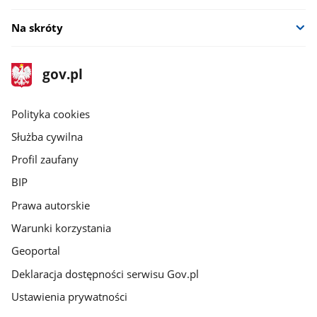
Na skróty
stopka
Strona
gov.pl
gov.pl
główna
gov.pl
Polityka cookies
Służba cywilna
Profil zaufany
BIP
Prawa autorskie
Warunki korzystania
Geoportal
Deklaracja dostępności serwisu Gov.pl
Ustawienia prywatności