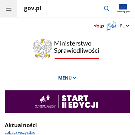
gov.pl
przejdź
do
wyszukiwar
Otwórz
Zmień 
PL
okno
z
tłumaczem
języka
migowego
MENU
Asystent
sędziego
Aktualności
zobacz wszystkie