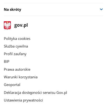
Na skróty
stopka
Strona
gov.pl
gov.pl
główna
gov.pl
Polityka cookies
Służba cywilna
Profil zaufany
BIP
Prawa autorskie
Warunki korzystania
Geoportal
Deklaracja dostępności serwisu Gov.pl
Ustawienia prywatności