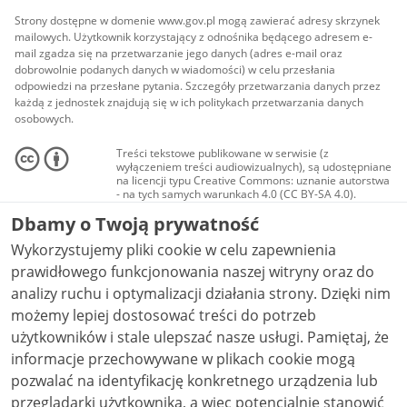
Strony dostępne w domenie www.gov.pl mogą zawierać adresy skrzynek
mailowych. Użytkownik korzystający z odnośnika będącego adresem e-
mail zgadza się na przetwarzanie jego danych (adres e-mail oraz
dobrowolnie podanych danych w wiadomości) w celu przesłania
odpowiedzi na przesłane pytania. Szczegóły przetwarzania danych przez
każdą z jednostek znajdują się w ich politykach przetwarzania danych
osobowych.
Treści tekstowe publikowane w serwisie (z
wyłączeniem treści audiowizualnych), są udostępniane
na licencji typu Creative Commons: uznanie autorstwa
- na tych samych warunkach 4.0 (CC BY-SA 4.0).
Materiały audiowizualne, w tym zdjęcia, materiały
Dbamy o Twoją prywatność
audio i wideo, są udostępniane na licencji typu
Creative Commons: uznanie autorstwa użycie
Wykorzystujemy pliki cookie w celu zapewnienia
niekomercyjne - bez utworów zależnych 4.0 (CC BY-
NC-ND 4.0), o ile nie jest to stwierdzone inaczej.
prawidłowego funkcjonowania naszej witryny oraz do
analizy ruchu i optymalizacji działania strony. Dzięki nim
możemy lepiej dostosować treści do potrzeb
użytkowników i stale ulepszać nasze usługi. Pamiętaj, że
informacje przechowywane w plikach cookie mogą
pozwalać na identyfikację konkretnego urządzenia lub
przeglądarki użytkownika, a więc potencjalnie stanowić