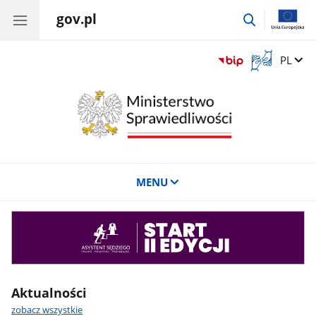
gov.pl
przejdź
do
wyszukiwar
Otwórz
Zmień 
PL
okno
z
tłumaczem
języka
migowego
MENU
Asystent
sędziego
Aktualności
zobacz wszystkie