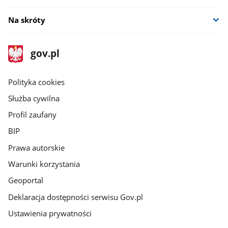
Na skróty
stopka
Strona
gov.pl
gov.pl
główna
gov.pl
Polityka cookies
Służba cywilna
Profil zaufany
BIP
Prawa autorskie
Warunki korzystania
Geoportal
Deklaracja dostępności serwisu Gov.pl
Ustawienia prywatności