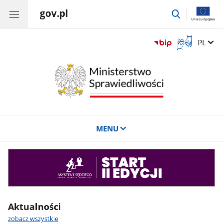
gov.pl
przejdź
do
wyszukiwar
Otwórz
Zmień 
PL
okno
z
tłumaczem
języka
migowego
MENU
Asystent
sędziego
Aktualności
zobacz wszystkie