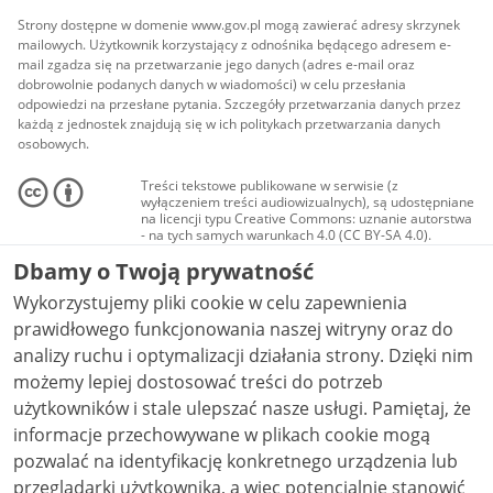
Strony dostępne w domenie www.gov.pl mogą zawierać adresy skrzynek
mailowych. Użytkownik korzystający z odnośnika będącego adresem e-
mail zgadza się na przetwarzanie jego danych (adres e-mail oraz
dobrowolnie podanych danych w wiadomości) w celu przesłania
odpowiedzi na przesłane pytania. Szczegóły przetwarzania danych przez
każdą z jednostek znajdują się w ich politykach przetwarzania danych
osobowych.
Treści tekstowe publikowane w serwisie (z
wyłączeniem treści audiowizualnych), są udostępniane
na licencji typu Creative Commons: uznanie autorstwa
- na tych samych warunkach 4.0 (CC BY-SA 4.0).
Materiały audiowizualne, w tym zdjęcia, materiały
Dbamy o Twoją prywatność
audio i wideo, są udostępniane na licencji typu
Creative Commons: uznanie autorstwa użycie
Wykorzystujemy pliki cookie w celu zapewnienia
niekomercyjne - bez utworów zależnych 4.0 (CC BY-
NC-ND 4.0), o ile nie jest to stwierdzone inaczej.
prawidłowego funkcjonowania naszej witryny oraz do
analizy ruchu i optymalizacji działania strony. Dzięki nim
możemy lepiej dostosować treści do potrzeb
użytkowników i stale ulepszać nasze usługi. Pamiętaj, że
informacje przechowywane w plikach cookie mogą
pozwalać na identyfikację konkretnego urządzenia lub
przeglądarki użytkownika, a więc potencjalnie stanowić