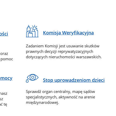
Komisja Weryfikacyjna
ości
Zadaniem Komisji jest usuwanie skutków
prawnych decyzji reprywatyzacyjnych
 oraz
dotyczących nieruchomości warszawskich.
y pomoc
zemocy
Stop uprowadzeniom dzieci
Sprawdź organ centralny, mapę sądów
nasz
specjalistycznych, aktywność na arenie
sz
międzynarodowej.
ć tę