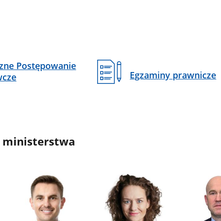
czne Postępowanie
Egzaminy prawnicze
wcze
 ministerstwa