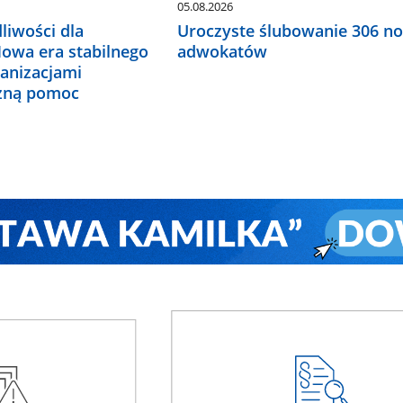
05.08.2026
liwości dla
Uroczyste ślubowanie 306 n
Nowa era stabilnego
adwokatów
ganizacjami
czną pomoc