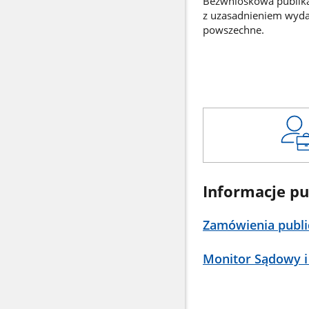
Bezwnioskowa publikac
z uzasadnieniem wyd
powszechne.
Informacje pu
Zamówienia publi
Monitor Sądowy i