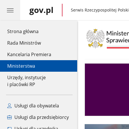
gov.pl
gov.pl
Serwis Rzeczypospolitej Polski
gov.pl
Strona główna
Rada Ministrów
Kancelaria Premiera
Ministerstwa
Asystent
sędziego
Urzędy, instytucje
i placówki RP
Usługi dla obywatela
Usługi dla przedsiębiorcy
Usługi dla urzędnika