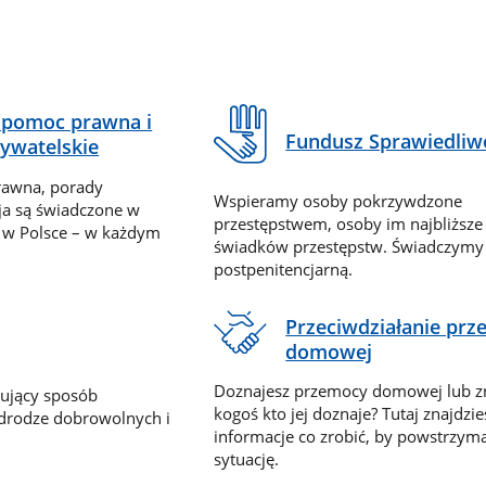
pomoc prawna i
Fundusz Sprawiedliw
ywatelskie
rawna, porady
Wspieramy osoby pokrzywdzone
ja są świadczone w
przestępstwem, osoby im najbliższe
 w Polsce – w każdym
świadków przestępstw. Świadczym
postpenitencjarną.
Przeciwdziałanie pr
domowej
Doznajesz przemocy domowej lub z
nujący sposób
kogoś kto jej doznaje? Tutaj znajdzie
 drodze dobrowolnych i
informacje co zrobić, by powstrzyma
sytuację.