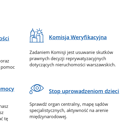
Komisja Weryfikacyjna
ości
Zadaniem Komisji jest usuwanie skutków
prawnych decyzji reprywatyzacyjnych
 oraz
dotyczących nieruchomości warszawskich.
y pomoc
zemocy
Stop uprowadzeniom dzieci
Sprawdź organ centralny, mapę sądów
nasz
specjalistycznych, aktywność na arenie
sz
międzynarodowej.
ć tę