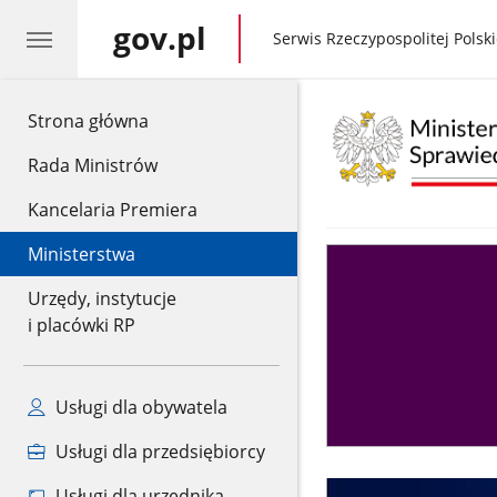
gov.pl
gov.pl
Serwis Rzeczypospolitej Polski
gov.pl
Strona główna
Rada Ministrów
Kancelaria Premiera
Ministerstwa
Asystent
sędziego
Urzędy, instytucje
i placówki RP
Usługi dla obywatela
Usługi dla przedsiębiorcy
Usługi dla urzędnika