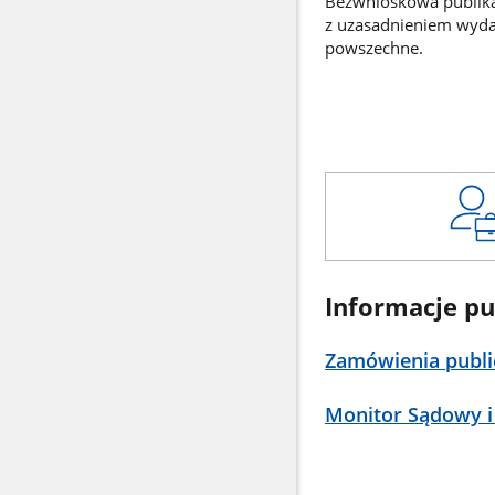
Bezwnioskowa publikac
z uzasadnieniem wyd
powszechne.
Informacje pu
Zamówienia publi
Monitor Sądowy i