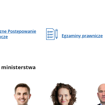
czne Postępowanie
Egzaminy prawnicze
wcze
 ministerstwa