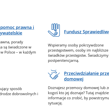
pomoc prawna i
Fundusz Sprawiedliw
ywatelskie
rawna, porady
Wspieramy osoby pokrzywdzone
ja są świadczone w
przestępstwem, osoby im najbliższe
 w Polsce – w każdym
świadków przestępstw. Świadczym
postpenitencjarną.
Przeciwdziałanie pr
domowej
Doznajesz przemocy domowej lub z
nujący sposób
kogoś kto jej doznaje? Tutaj znajdzie
 drodze dobrowolnych i
informacje co zrobić, by powstrzyma
sytuację.