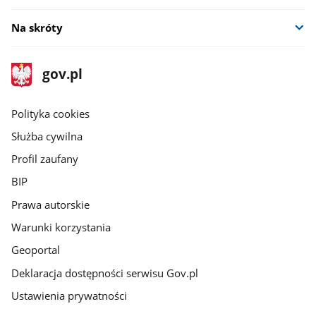
Na skróty
stopka
Strona
gov.pl
gov.pl
główna
gov.pl
Polityka cookies
Służba cywilna
Profil zaufany
BIP
Prawa autorskie
Warunki korzystania
Geoportal
Deklaracja dostępności serwisu Gov.pl
Ustawienia prywatności