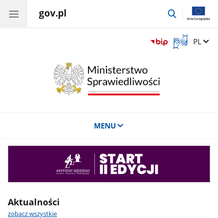
gov.pl
przejdź
do
wyszukiwar
Otwórz
Zmień 
PL
okno
z
tłumaczem
języka
migowego
MENU
Asystent
sędziego
Aktualności
zobacz wszystkie