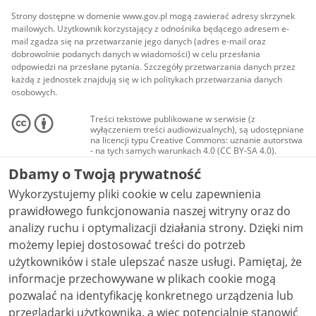
Strony dostępne w domenie www.gov.pl mogą zawierać adresy skrzynek
mailowych. Użytkownik korzystający z odnośnika będącego adresem e-
mail zgadza się na przetwarzanie jego danych (adres e-mail oraz
dobrowolnie podanych danych w wiadomości) w celu przesłania
odpowiedzi na przesłane pytania. Szczegóły przetwarzania danych przez
każdą z jednostek znajdują się w ich politykach przetwarzania danych
osobowych.
Treści tekstowe publikowane w serwisie (z
wyłączeniem treści audiowizualnych), są udostępniane
na licencji typu Creative Commons: uznanie autorstwa
- na tych samych warunkach 4.0 (CC BY-SA 4.0).
Materiały audiowizualne, w tym zdjęcia, materiały
Dbamy o Twoją prywatność
audio i wideo, są udostępniane na licencji typu
Creative Commons: uznanie autorstwa użycie
Wykorzystujemy pliki cookie w celu zapewnienia
niekomercyjne - bez utworów zależnych 4.0 (CC BY-
NC-ND 4.0), o ile nie jest to stwierdzone inaczej.
prawidłowego funkcjonowania naszej witryny oraz do
analizy ruchu i optymalizacji działania strony. Dzięki nim
możemy lepiej dostosować treści do potrzeb
użytkowników i stale ulepszać nasze usługi. Pamiętaj, że
informacje przechowywane w plikach cookie mogą
pozwalać na identyfikację konkretnego urządzenia lub
przeglądarki użytkownika, a więc potencjalnie stanowić