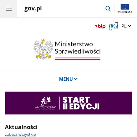
gov.pl
przejdź
do
wyszukiwar
Otwórz
Zmień 
PL
okno
z
tłumaczem
języka
migowego
MENU
Asystent
sędziego
Aktualności
zobacz wszystkie