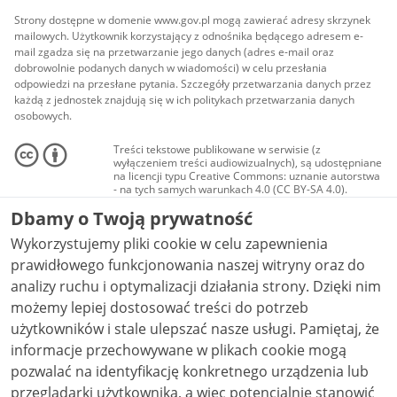
Strony dostępne w domenie www.gov.pl mogą zawierać adresy skrzynek
mailowych. Użytkownik korzystający z odnośnika będącego adresem e-
mail zgadza się na przetwarzanie jego danych (adres e-mail oraz
dobrowolnie podanych danych w wiadomości) w celu przesłania
odpowiedzi na przesłane pytania. Szczegóły przetwarzania danych przez
każdą z jednostek znajdują się w ich politykach przetwarzania danych
osobowych.
Treści tekstowe publikowane w serwisie (z
wyłączeniem treści audiowizualnych), są udostępniane
na licencji typu Creative Commons: uznanie autorstwa
- na tych samych warunkach 4.0 (CC BY-SA 4.0).
Materiały audiowizualne, w tym zdjęcia, materiały
Dbamy o Twoją prywatność
audio i wideo, są udostępniane na licencji typu
Creative Commons: uznanie autorstwa użycie
Wykorzystujemy pliki cookie w celu zapewnienia
niekomercyjne - bez utworów zależnych 4.0 (CC BY-
NC-ND 4.0), o ile nie jest to stwierdzone inaczej.
prawidłowego funkcjonowania naszej witryny oraz do
analizy ruchu i optymalizacji działania strony. Dzięki nim
możemy lepiej dostosować treści do potrzeb
użytkowników i stale ulepszać nasze usługi. Pamiętaj, że
informacje przechowywane w plikach cookie mogą
pozwalać na identyfikację konkretnego urządzenia lub
przeglądarki użytkownika, a więc potencjalnie stanowić