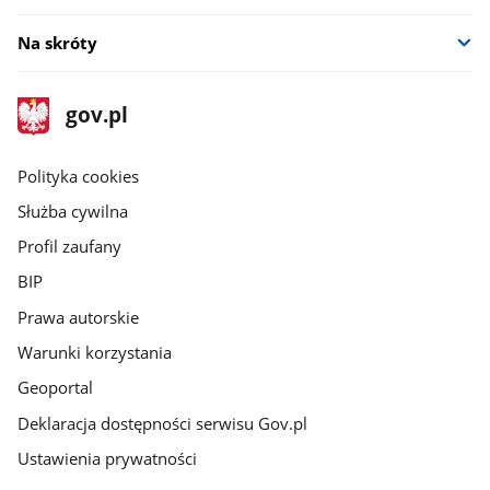
Na skróty
stopka
Strona
gov.pl
gov.pl
główna
gov.pl
Polityka cookies
Służba cywilna
Profil zaufany
BIP
Prawa autorskie
Warunki korzystania
Geoportal
Deklaracja dostępności serwisu Gov.pl
Ustawienia prywatności