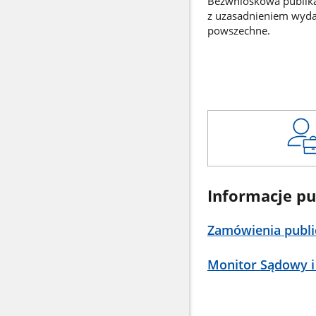
Bezwnioskowa publikac
z uzasadnieniem wyd
powszechne.
Informacje pu
Zamówienia publi
Monitor Sądowy i