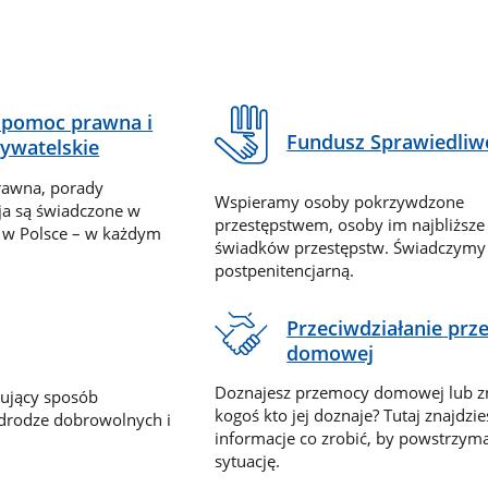
pomoc prawna i
Fundusz Sprawiedliw
ywatelskie
rawna, porady
Wspieramy osoby pokrzywdzone
ja są świadczone w
przestępstwem, osoby im najbliższe
 w Polsce – w każdym
świadków przestępstw. Świadczym
postpenitencjarną.
Przeciwdziałanie pr
domowej
Doznajesz przemocy domowej lub z
nujący sposób
kogoś kto jej doznaje? Tutaj znajdzie
 drodze dobrowolnych i
informacje co zrobić, by powstrzyma
sytuację.