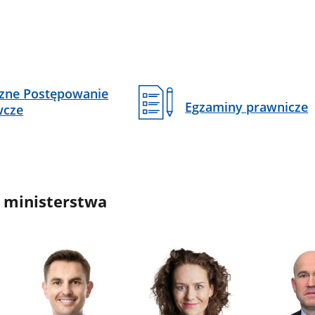
czne Postępowanie
Egzaminy prawnicze
wcze
 ministerstwa