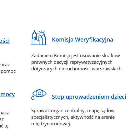
Komisja Weryfikacyjna
ości
Zadaniem Komisji jest usuwanie skutków
prawnych decyzji reprywatyzacyjnych
 oraz
dotyczących nieruchomości warszawskich.
y pomoc
zemocy
Stop uprowadzeniom dzieci
Sprawdź organ centralny, mapę sądów
nasz
specjalistycznych, aktywność na arenie
sz
międzynarodowej.
ć tę