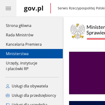
gov.pl
gov.pl
Serwis Rzeczypospolitej Polski
gov.pl
Strona główna
Rada Ministrów
Kancelaria Premiera
Ministerstwa
Asystent
sędziego
Urzędy, instytucje
i placówki RP
Usługi dla obywatela
Usługi dla przedsiębiorcy
Usługi dla urzędnika