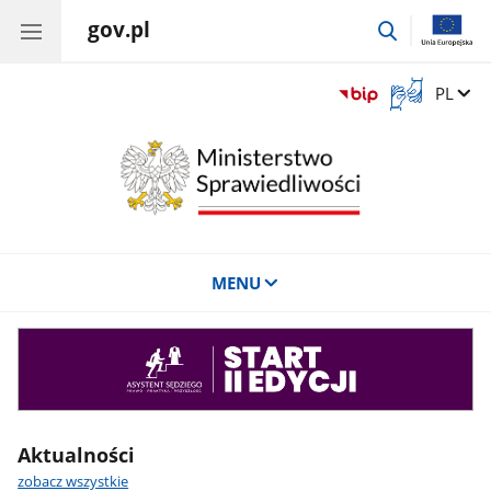
gov.pl
przejdź
do
wyszukiwar
Otwórz
Zmień 
PL
okno
z
tłumaczem
języka
migowego
MENU
Asystent
sędziego
Aktualności
zobacz wszystkie