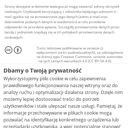
Strony dostępne w domenie www.gov.pl mogą zawierać adresy skrzynek
mailowych. Użytkownik korzystający z odnośnika będącego adresem e-
mail zgadza się na przetwarzanie jego danych (adres e-mail oraz
dobrowolnie podanych danych w wiadomości) w celu przesłania
odpowiedzi na przesłane pytania. Szczegóły przetwarzania danych przez
każdą z jednostek znajdują się w ich politykach przetwarzania danych
osobowych.
Treści tekstowe publikowane w serwisie (z
wyłączeniem treści audiowizualnych), są udostępniane
na licencji typu Creative Commons: uznanie autorstwa
- na tych samych warunkach 4.0 (CC BY-SA 4.0).
Materiały audiowizualne, w tym zdjęcia, materiały
Dbamy o Twoją prywatność
audio i wideo, są udostępniane na licencji typu
Creative Commons: uznanie autorstwa użycie
Wykorzystujemy pliki cookie w celu zapewnienia
niekomercyjne - bez utworów zależnych 4.0 (CC BY-
NC-ND 4.0), o ile nie jest to stwierdzone inaczej.
prawidłowego funkcjonowania naszej witryny oraz do
analizy ruchu i optymalizacji działania strony. Dzięki nim
możemy lepiej dostosować treści do potrzeb
użytkowników i stale ulepszać nasze usługi. Pamiętaj, że
informacje przechowywane w plikach cookie mogą
pozwalać na identyfikację konkretnego urządzenia lub
przeglądarki użytkownika, a więc potencjalnie stanowić