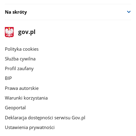
Na skróty
stopka
Strona
gov.pl
gov.pl
główna
gov.pl
Polityka cookies
Służba cywilna
Profil zaufany
BIP
Prawa autorskie
Warunki korzystania
Geoportal
Deklaracja dostępności serwisu Gov.pl
Ustawienia prywatności