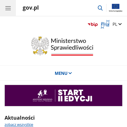
gov.pl
przejdź
do
wyszukiwar
Otwórz
Zmień 
PL
okno
z
tłumaczem
języka
migowego
MENU
Asystent
sędziego
Aktualności
zobacz wszystkie