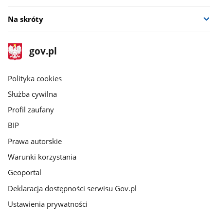
Na skróty
stopka
Strona
gov.pl
gov.pl
główna
gov.pl
Polityka cookies
Służba cywilna
Profil zaufany
BIP
Prawa autorskie
Warunki korzystania
Geoportal
Deklaracja dostępności serwisu Gov.pl
Ustawienia prywatności