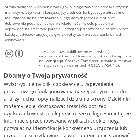
Strony dostępne w domenie www.gov.pl mogą zawierać adresy skrzynek
mailowych. Użytkownik korzystający z odnośnika będącego adresem e-
mail zgadza się na przetwarzanie jego danych (adres e-mail oraz
dobrowolnie podanych danych w wiadomości) w celu przesłania
odpowiedzi na przesłane pytania. Szczegóły przetwarzania danych przez
każdą z jednostek znajdują się w ich politykach przetwarzania danych
osobowych.
Treści tekstowe publikowane w serwisie (z
wyłączeniem treści audiowizualnych), są udostępniane
na licencji typu Creative Commons: uznanie autorstwa
- na tych samych warunkach 4.0 (CC BY-SA 4.0).
Materiały audiowizualne, w tym zdjęcia, materiały
Dbamy o Twoją prywatność
audio i wideo, są udostępniane na licencji typu
Creative Commons: uznanie autorstwa użycie
Wykorzystujemy pliki cookie w celu zapewnienia
niekomercyjne - bez utworów zależnych 4.0 (CC BY-
NC-ND 4.0), o ile nie jest to stwierdzone inaczej.
prawidłowego funkcjonowania naszej witryny oraz do
analizy ruchu i optymalizacji działania strony. Dzięki nim
możemy lepiej dostosować treści do potrzeb
użytkowników i stale ulepszać nasze usługi. Pamiętaj, że
informacje przechowywane w plikach cookie mogą
pozwalać na identyfikację konkretnego urządzenia lub
przeglądarki użytkownika, a więc potencjalnie stanowić