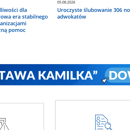
05.08.2026
liwości dla
Uroczyste ślubowanie 306 n
Nowa era stabilnego
adwokatów
ganizacjami
czną pomoc