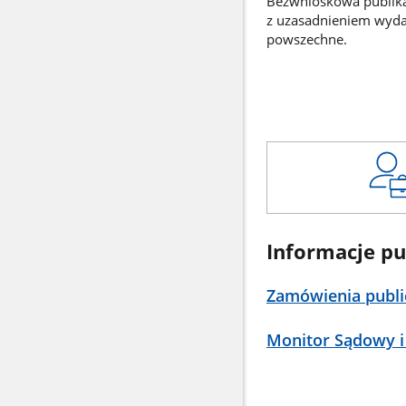
Bezwnioskowa publikac
z uzasadnieniem wyd
powszechne.
Informacje pu
Zamówienia publi
Monitor Sądowy i