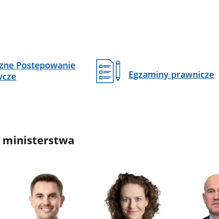
czne Postępowanie
Egzaminy prawnicze
wcze
 ministerstwa