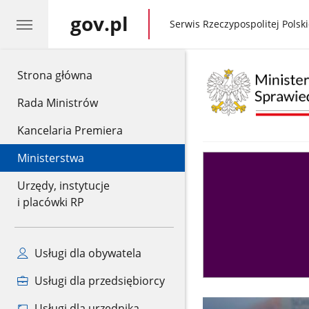
gov.pl
gov.pl
Serwis Rzeczypospolitej Polski
gov.pl
Strona główna
Rada Ministrów
Kancelaria Premiera
Ministerstwa
Asystent
sędziego
Urzędy, instytucje
i placówki RP
Usługi dla obywatela
Usługi dla przedsiębiorcy
Usługi dla urzędnika