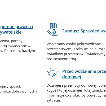
pomoc prawna i
Fundusz Sprawiedliw
ywatelskie
rawna, porady
Wspieramy osoby pokrzywdzone
ja są świadczone w
przestępstwem, osoby im najbliższe
 w Polsce – w każdym
świadków przestępstw. Świadczym
postpenitencjarną.
Przeciwdziałanie pr
domowej
Doznajesz przemocy domowej lub z
nujący sposób
kogoś kto jej doznaje? Tutaj znajdzie
 drodze dobrowolnych i
informacje co zrobić, by powstrzyma
sytuację.