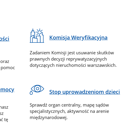
Komisja Weryfikacyjna
ości
Zadaniem Komisji jest usuwanie skutków
prawnych decyzji reprywatyzacyjnych
 oraz
dotyczących nieruchomości warszawskich.
y pomoc
zemocy
Stop uprowadzeniom dzieci
Sprawdź organ centralny, mapę sądów
nasz
specjalistycznych, aktywność na arenie
sz
międzynarodowej.
ć tę