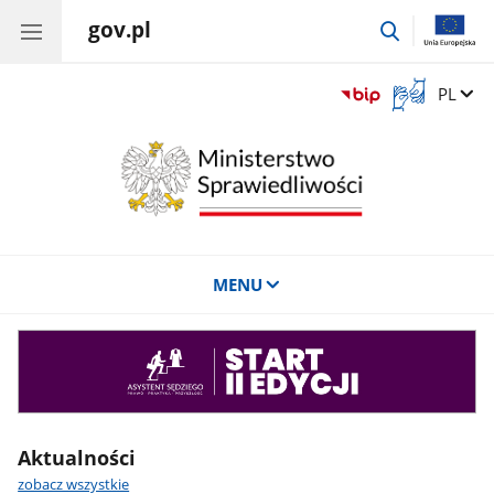
gov.pl
przejdź
do
wyszukiwar
Otwórz
Zmień 
PL
okno
z
tłumaczem
języka
migowego
MENU
Asystent
sędziego
Aktualności
zobacz wszystkie