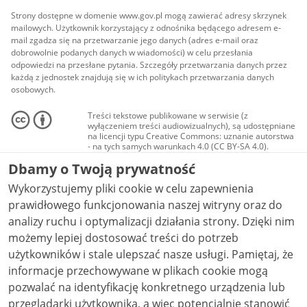
Strony dostępne w domenie www.gov.pl mogą zawierać adresy skrzynek
mailowych. Użytkownik korzystający z odnośnika będącego adresem e-
mail zgadza się na przetwarzanie jego danych (adres e-mail oraz
dobrowolnie podanych danych w wiadomości) w celu przesłania
odpowiedzi na przesłane pytania. Szczegóły przetwarzania danych przez
każdą z jednostek znajdują się w ich politykach przetwarzania danych
osobowych.
Treści tekstowe publikowane w serwisie (z
wyłączeniem treści audiowizualnych), są udostępniane
na licencji typu Creative Commons: uznanie autorstwa
- na tych samych warunkach 4.0 (CC BY-SA 4.0).
Materiały audiowizualne, w tym zdjęcia, materiały
Dbamy o Twoją prywatność
audio i wideo, są udostępniane na licencji typu
Creative Commons: uznanie autorstwa użycie
Wykorzystujemy pliki cookie w celu zapewnienia
niekomercyjne - bez utworów zależnych 4.0 (CC BY-
NC-ND 4.0), o ile nie jest to stwierdzone inaczej.
prawidłowego funkcjonowania naszej witryny oraz do
analizy ruchu i optymalizacji działania strony. Dzięki nim
możemy lepiej dostosować treści do potrzeb
użytkowników i stale ulepszać nasze usługi. Pamiętaj, że
informacje przechowywane w plikach cookie mogą
pozwalać na identyfikację konkretnego urządzenia lub
przeglądarki użytkownika, a więc potencjalnie stanowić