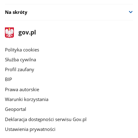
Na skróty
stopka
Strona
gov.pl
gov.pl
główna
gov.pl
Polityka cookies
Służba cywilna
Profil zaufany
BIP
Prawa autorskie
Warunki korzystania
Geoportal
Deklaracja dostępności serwisu Gov.pl
Ustawienia prywatności