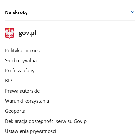
Na skróty
stopka
Strona
gov.pl
gov.pl
główna
gov.pl
Polityka cookies
Służba cywilna
Profil zaufany
BIP
Prawa autorskie
Warunki korzystania
Geoportal
Deklaracja dostępności serwisu Gov.pl
Ustawienia prywatności