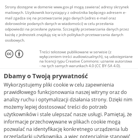
Strony dostępne w domenie www.gov.pl mogą zawierać adresy skrzynek
mailowych. Użytkownik korzystający z odnośnika będącego adresem e-
mail zgadza się na przetwarzanie jego danych (adres e-mail oraz
dobrowolnie podanych danych w wiadomości) w celu przesłania
odpowiedzi na przesłane pytania. Szczegóły przetwarzania danych przez
każdą z jednostek znajdują się w ich politykach przetwarzania danych
osobowych.
Treści tekstowe publikowane w serwisie (z
wyłączeniem treści audiowizualnych), są udostępniane
na licencji typu Creative Commons: uznanie autorstwa
- na tych samych warunkach 4.0 (CC BY-SA 4.0).
Materiały audiowizualne, w tym zdjęcia, materiały
Dbamy o Twoją prywatność
audio i wideo, są udostępniane na licencji typu
Creative Commons: uznanie autorstwa użycie
Wykorzystujemy pliki cookie w celu zapewnienia
niekomercyjne - bez utworów zależnych 4.0 (CC BY-
NC-ND 4.0), o ile nie jest to stwierdzone inaczej.
prawidłowego funkcjonowania naszej witryny oraz do
analizy ruchu i optymalizacji działania strony. Dzięki nim
możemy lepiej dostosować treści do potrzeb
użytkowników i stale ulepszać nasze usługi. Pamiętaj, że
informacje przechowywane w plikach cookie mogą
pozwalać na identyfikację konkretnego urządzenia lub
przeglądarki użytkownika, a więc potencjalnie stanowić