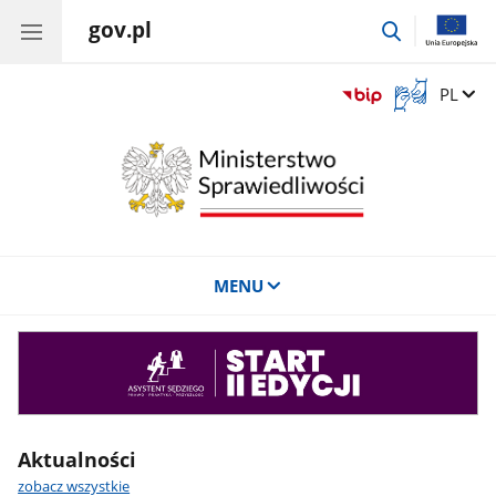
gov.pl
przejdź
do
wyszukiwar
Otwórz
Zmień 
PL
okno
z
tłumaczem
języka
migowego
MENU
Asystent
sędziego
Aktualności
zobacz wszystkie