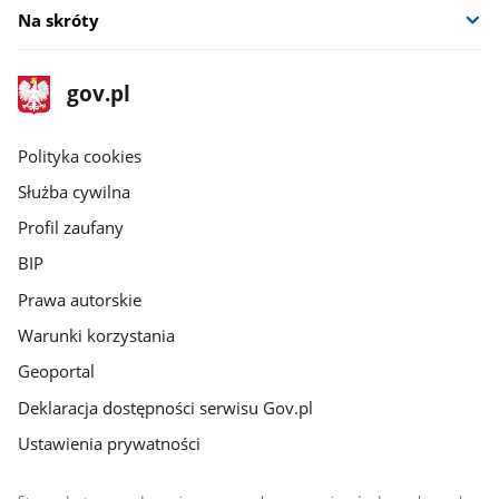
Na skróty
stopka
Strona
gov.pl
gov.pl
główna
gov.pl
Polityka cookies
Służba cywilna
Profil zaufany
BIP
Prawa autorskie
Warunki korzystania
Geoportal
Deklaracja dostępności serwisu Gov.pl
Ustawienia prywatności