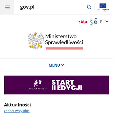
gov.pl
przejdź
do
wyszukiwar
Otwórz
Zmień 
PL
okno
z
tłumaczem
języka
migowego
MENU
Asystent
sędziego
Aktualności
zobacz wszystkie