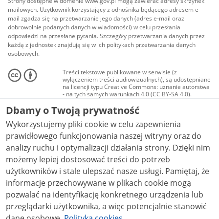
Strony dostępne w domenie www.gov.pl mogą zawierać adresy skrzynek
mailowych. Użytkownik korzystający z odnośnika będącego adresem e-
mail zgadza się na przetwarzanie jego danych (adres e-mail oraz
dobrowolnie podanych danych w wiadomości) w celu przesłania
odpowiedzi na przesłane pytania. Szczegóły przetwarzania danych przez
każdą z jednostek znajdują się w ich politykach przetwarzania danych
osobowych.
Treści tekstowe publikowane w serwisie (z
wyłączeniem treści audiowizualnych), są udostępniane
na licencji typu Creative Commons: uznanie autorstwa
- na tych samych warunkach 4.0 (CC BY-SA 4.0).
Materiały audiowizualne, w tym zdjęcia, materiały
Dbamy o Twoją prywatność
audio i wideo, są udostępniane na licencji typu
Creative Commons: uznanie autorstwa użycie
Wykorzystujemy pliki cookie w celu zapewnienia
niekomercyjne - bez utworów zależnych 4.0 (CC BY-
NC-ND 4.0), o ile nie jest to stwierdzone inaczej.
prawidłowego funkcjonowania naszej witryny oraz do
analizy ruchu i optymalizacji działania strony. Dzięki nim
możemy lepiej dostosować treści do potrzeb
użytkowników i stale ulepszać nasze usługi. Pamiętaj, że
informacje przechowywane w plikach cookie mogą
pozwalać na identyfikację konkretnego urządzenia lub
przeglądarki użytkownika, a więc potencjalnie stanowić
dane osobowe.
Polityka cookies