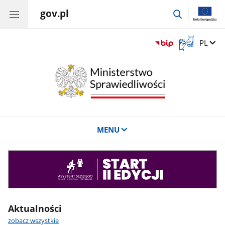
gov.pl
przejdź
do
wyszukiwar
Otwórz
Zmień 
PL
okno
z
tłumaczem
języka
migowego
MENU
Asystent
sędziego
Aktualności
zobacz wszystkie