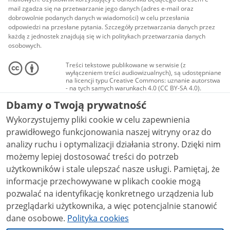
mail zgadza się na przetwarzanie jego danych (adres e-mail oraz
dobrowolnie podanych danych w wiadomości) w celu przesłania
odpowiedzi na przesłane pytania. Szczegóły przetwarzania danych przez
każdą z jednostek znajdują się w ich politykach przetwarzania danych
osobowych.
Treści tekstowe publikowane w serwisie (z
wyłączeniem treści audiowizualnych), są udostępniane
na licencji typu Creative Commons: uznanie autorstwa
- na tych samych warunkach 4.0 (CC BY-SA 4.0).
Materiały audiowizualne, w tym zdjęcia, materiały
Dbamy o Twoją prywatność
audio i wideo, są udostępniane na licencji typu
Creative Commons: uznanie autorstwa użycie
Wykorzystujemy pliki cookie w celu zapewnienia
niekomercyjne - bez utworów zależnych 4.0 (CC BY-
NC-ND 4.0), o ile nie jest to stwierdzone inaczej.
prawidłowego funkcjonowania naszej witryny oraz do
analizy ruchu i optymalizacji działania strony. Dzięki nim
możemy lepiej dostosować treści do potrzeb
użytkowników i stale ulepszać nasze usługi. Pamiętaj, że
informacje przechowywane w plikach cookie mogą
pozwalać na identyfikację konkretnego urządzenia lub
przeglądarki użytkownika, a więc potencjalnie stanowić
dane osobowe.
Polityka cookies