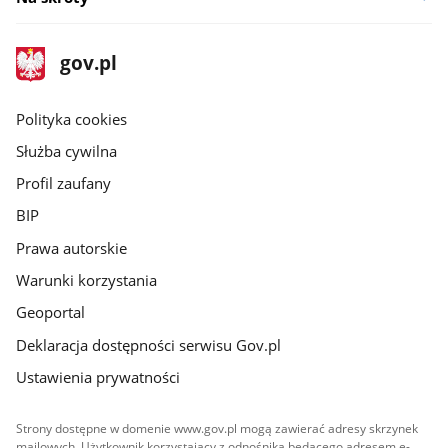
stopka
Strona
gov.pl
gov.pl
główna
gov.pl
Polityka cookies
Służba cywilna
Profil zaufany
BIP
Prawa autorskie
Warunki korzystania
Geoportal
Deklaracja dostępności serwisu Gov.pl
Ustawienia prywatności
Strony dostępne w domenie www.gov.pl mogą zawierać adresy skrzynek
mailowych. Użytkownik korzystający z odnośnika będącego adresem e-