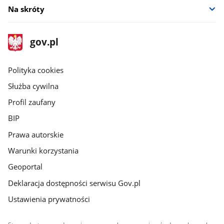
Na skróty
stopka
Strona
gov.pl
gov.pl
główna
gov.pl
Polityka cookies
Służba cywilna
Profil zaufany
BIP
Prawa autorskie
Warunki korzystania
Geoportal
Deklaracja dostępności serwisu Gov.pl
Ustawienia prywatności