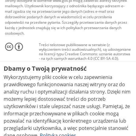
Strony dostępne w domenie www.gov.pl mogą zawierać adresy skrzynek
mailowych. Użytkownik korzystający z odnośnika będącego adresem e-
mail zgadza się na przetwarzanie jego danych (adres e-mail oraz
dobrowolnie podanych danych w wiadomości) w celu przesłania
odpowiedzi na przesłane pytania. Szczegóły przetwarzania danych przez
każdą z jednostek znajdują się w ich politykach przetwarzania danych
osobowych.
Treści tekstowe publikowane w serwisie (z
wyłączeniem treści audiowizualnych), są udostępniane
na licencji typu Creative Commons: uznanie autorstwa
- na tych samych warunkach 4.0 (CC BY-SA 4.0).
Materiały audiowizualne, w tym zdjęcia, materiały
Dbamy o Twoją prywatność
audio i wideo, są udostępniane na licencji typu
Creative Commons: uznanie autorstwa użycie
Wykorzystujemy pliki cookie w celu zapewnienia
niekomercyjne - bez utworów zależnych 4.0 (CC BY-
NC-ND 4.0), o ile nie jest to stwierdzone inaczej.
prawidłowego funkcjonowania naszej witryny oraz do
analizy ruchu i optymalizacji działania strony. Dzięki nim
możemy lepiej dostosować treści do potrzeb
użytkowników i stale ulepszać nasze usługi. Pamiętaj, że
informacje przechowywane w plikach cookie mogą
pozwalać na identyfikację konkretnego urządzenia lub
przeglądarki użytkownika, a więc potencjalnie stanowić
dane osobowe.
Polityka cookies