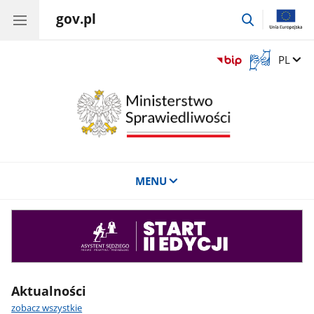
gov.pl
przejdź
do
wyszukiwar
Otwórz
Zmień 
PL
okno
z
tłumaczem
języka
migowego
MENU
Asystent
sędziego
Aktualności
zobacz wszystkie