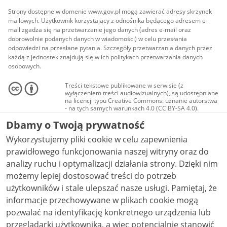
Strony dostępne w domenie www.gov.pl mogą zawierać adresy skrzynek
mailowych. Użytkownik korzystający z odnośnika będącego adresem e-
mail zgadza się na przetwarzanie jego danych (adres e-mail oraz
dobrowolnie podanych danych w wiadomości) w celu przesłania
odpowiedzi na przesłane pytania. Szczegóły przetwarzania danych przez
każdą z jednostek znajdują się w ich politykach przetwarzania danych
osobowych.
Treści tekstowe publikowane w serwisie (z
wyłączeniem treści audiowizualnych), są udostępniane
na licencji typu Creative Commons: uznanie autorstwa
- na tych samych warunkach 4.0 (CC BY-SA 4.0).
Materiały audiowizualne, w tym zdjęcia, materiały
Dbamy o Twoją prywatność
audio i wideo, są udostępniane na licencji typu
Creative Commons: uznanie autorstwa użycie
Wykorzystujemy pliki cookie w celu zapewnienia
niekomercyjne - bez utworów zależnych 4.0 (CC BY-
NC-ND 4.0), o ile nie jest to stwierdzone inaczej.
prawidłowego funkcjonowania naszej witryny oraz do
analizy ruchu i optymalizacji działania strony. Dzięki nim
możemy lepiej dostosować treści do potrzeb
użytkowników i stale ulepszać nasze usługi. Pamiętaj, że
informacje przechowywane w plikach cookie mogą
pozwalać na identyfikację konkretnego urządzenia lub
przeglądarki użytkownika, a więc potencjalnie stanowić