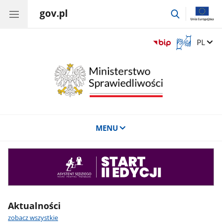
gov.pl
przejdź
do
wyszukiwar
Otwórz
Zmień 
PL
okno
z
tłumaczem
języka
migowego
MENU
Asystent
sędziego
Aktualności
zobacz wszystkie