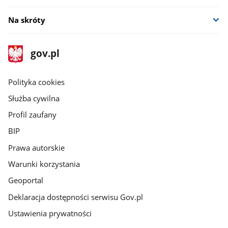
Na skróty
stopka
Strona
gov.pl
gov.pl
główna
gov.pl
Polityka cookies
Służba cywilna
Profil zaufany
BIP
Prawa autorskie
Warunki korzystania
Geoportal
Deklaracja dostępności serwisu Gov.pl
Ustawienia prywatności