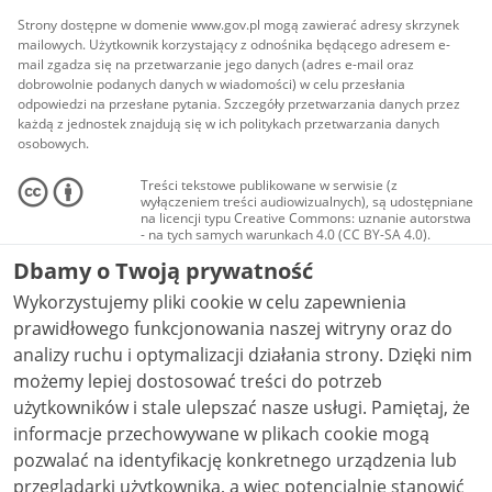
Strony dostępne w domenie www.gov.pl mogą zawierać adresy skrzynek
mailowych. Użytkownik korzystający z odnośnika będącego adresem e-
mail zgadza się na przetwarzanie jego danych (adres e-mail oraz
dobrowolnie podanych danych w wiadomości) w celu przesłania
odpowiedzi na przesłane pytania. Szczegóły przetwarzania danych przez
każdą z jednostek znajdują się w ich politykach przetwarzania danych
osobowych.
Treści tekstowe publikowane w serwisie (z
wyłączeniem treści audiowizualnych), są udostępniane
na licencji typu Creative Commons: uznanie autorstwa
- na tych samych warunkach 4.0 (CC BY-SA 4.0).
Materiały audiowizualne, w tym zdjęcia, materiały
Dbamy o Twoją prywatność
audio i wideo, są udostępniane na licencji typu
Creative Commons: uznanie autorstwa użycie
Wykorzystujemy pliki cookie w celu zapewnienia
niekomercyjne - bez utworów zależnych 4.0 (CC BY-
NC-ND 4.0), o ile nie jest to stwierdzone inaczej.
prawidłowego funkcjonowania naszej witryny oraz do
analizy ruchu i optymalizacji działania strony. Dzięki nim
możemy lepiej dostosować treści do potrzeb
użytkowników i stale ulepszać nasze usługi. Pamiętaj, że
informacje przechowywane w plikach cookie mogą
pozwalać na identyfikację konkretnego urządzenia lub
przeglądarki użytkownika, a więc potencjalnie stanowić