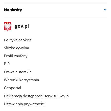
Na skróty
stopka
Strona
gov.pl
gov.pl
główna
gov.pl
Polityka cookies
Służba cywilna
Profil zaufany
BIP
Prawa autorskie
Warunki korzystania
Geoportal
Deklaracja dostępności serwisu Gov.pl
Ustawienia prywatności