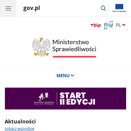
gov.pl
przejdź
do
wyszukiwar
Otwórz
Zmień 
PL
okno
z
tłumaczem
języka
migowego
MENU
Asystent
sędziego
Aktualności
zobacz wszystkie