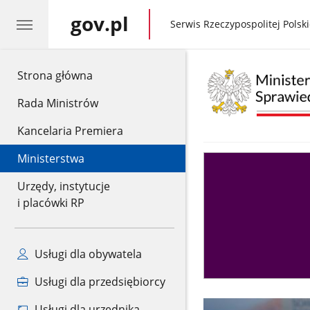
gov.pl
gov.pl
Serwis Rzeczypospolitej Polski
gov.pl
Strona główna
Rada Ministrów
Kancelaria Premiera
Ministerstwa
Asystent
sędziego
Urzędy, instytucje
i placówki RP
Usługi dla obywatela
Usługi dla przedsiębiorcy
Usługi dla urzędnika