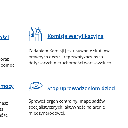
Komisja Weryfikacyjna
ości
Zadaniem Komisji jest usuwanie skutków
prawnych decyzji reprywatyzacyjnych
 oraz
dotyczących nieruchomości warszawskich.
y pomoc
zemocy
Stop uprowadzeniom dzieci
Sprawdź organ centralny, mapę sądów
nasz
specjalistycznych, aktywność na arenie
sz
międzynarodowej.
ć tę