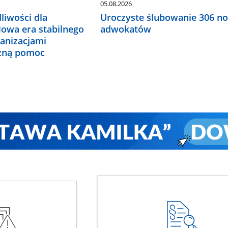
05.08.2026
liwości dla
Uroczyste ślubowanie 306 n
Nowa era stabilnego
adwokatów
ganizacjami
czną pomoc