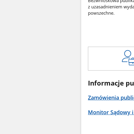
Bezwnioskowa publikac
z uzasadnieniem wyd
powszechne.
Informacje pu
Zamówienia publi
Monitor Sądowy i