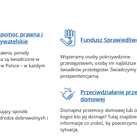
pomoc prawna i
Fundusz Sprawiedliw
ywatelskie
rawna, porady
Wspieramy osoby pokrzywdzone
ja są świadczone w
przestępstwem, osoby im najbliższe
 w Polsce – w każdym
świadków przestępstw. Świadczym
postpenitencjarną.
Przeciwdziałanie pr
domowej
Doznajesz przemocy domowej lub z
nujący sposób
kogoś kto jej doznaje? Tutaj znajdzie
 drodze dobrowolnych i
informacje co zrobić, by powstrzyma
sytuację.