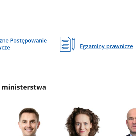
czne Postępowanie
Egzaminy prawnicze
wcze
 ministerstwa