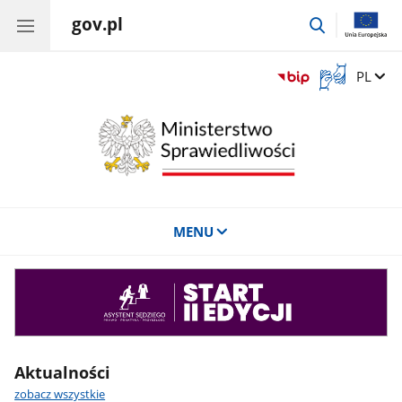
gov.pl
przejdź
do
wyszukiwar
Otwórz
Zmień 
PL
okno
z
tłumaczem
języka
migowego
MENU
Asystent
sędziego
Aktualności
zobacz wszystkie