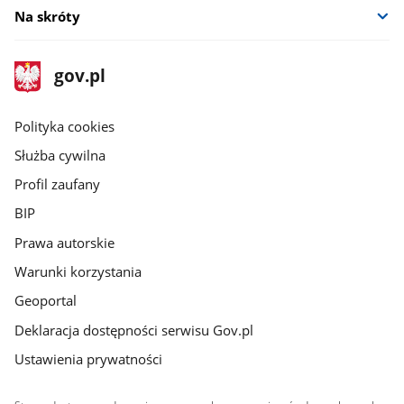
Na skróty
stopka
Strona
gov.pl
gov.pl
główna
gov.pl
Polityka cookies
Służba cywilna
Profil zaufany
BIP
Prawa autorskie
Warunki korzystania
Geoportal
Deklaracja dostępności serwisu Gov.pl
Ustawienia prywatności