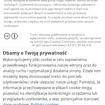
Strony dostępne w domenie www.gov.pl mogą zawierać adresy skrzynek
mailowych. Użytkownik korzystający z odnośnika będącego adresem e-
mail zgadza się na przetwarzanie jego danych (adres e-mail oraz
dobrowolnie podanych danych w wiadomości) w celu przesłania
odpowiedzi na przesłane pytania. Szczegóły przetwarzania danych przez
każdą z jednostek znajdują się w ich politykach przetwarzania danych
osobowych.
Treści tekstowe publikowane w serwisie (z
wyłączeniem treści audiowizualnych), są udostępniane
na licencji typu Creative Commons: uznanie autorstwa
- na tych samych warunkach 4.0 (CC BY-SA 4.0).
Materiały audiowizualne, w tym zdjęcia, materiały
Dbamy o Twoją prywatność
audio i wideo, są udostępniane na licencji typu
Creative Commons: uznanie autorstwa użycie
Wykorzystujemy pliki cookie w celu zapewnienia
niekomercyjne - bez utworów zależnych 4.0 (CC BY-
NC-ND 4.0), o ile nie jest to stwierdzone inaczej.
prawidłowego funkcjonowania naszej witryny oraz do
analizy ruchu i optymalizacji działania strony. Dzięki nim
możemy lepiej dostosować treści do potrzeb
użytkowników i stale ulepszać nasze usługi. Pamiętaj, że
informacje przechowywane w plikach cookie mogą
pozwalać na identyfikację konkretnego urządzenia lub
przeglądarki użytkownika, a więc potencjalnie stanowić
dane osobowe.
Polityka cookies