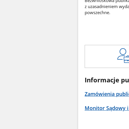
Bezwnioskowa publikac
z uzasadnieniem wyd
powszechne.
Informacje pu
Zamówienia publi
Monitor Sądowy i