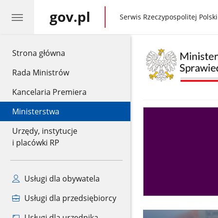
gov.pl
gov.pl
Serwis Rzeczypospolitej Polski
gov.pl
Strona główna
Rada Ministrów
Kancelaria Premiera
Ministerstwa
Asystent
sędziego
Urzędy, instytucje
i placówki RP
Usługi dla obywatela
Usługi dla przedsiębiorcy
Usługi dla urzędnika