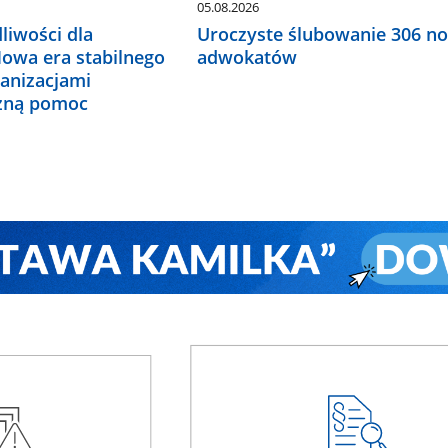
05.08.2026
liwości dla
Uroczyste ślubowanie 306 n
Nowa era stabilnego
adwokatów
ganizacjami
czną pomoc