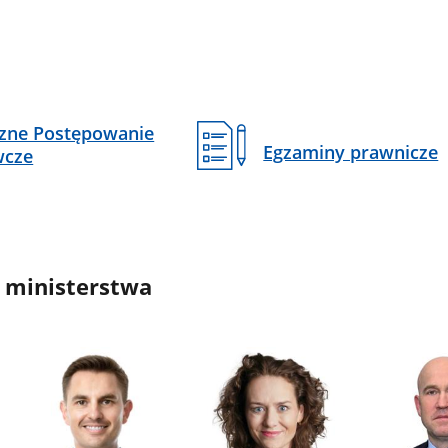
czne Postępowanie
Egzaminy prawnicze
wcze
 ministerstwa