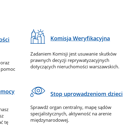
Komisja Weryfikacyjna
ości
Zadaniem Komisji jest usuwanie skutków
prawnych decyzji reprywatyzacyjnych
 oraz
dotyczących nieruchomości warszawskich.
y pomoc
zemocy
Stop uprowadzeniom dzieci
Sprawdź organ centralny, mapę sądów
nasz
specjalistycznych, aktywność na arenie
sz
międzynarodowej.
ć tę