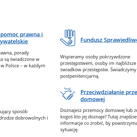
pomoc prawna i
Fundusz Sprawiedliw
ywatelskie
rawna, porady
Wspieramy osoby pokrzywdzone
ja są świadczone w
przestępstwem, osoby im najbliższe
 w Polsce – w każdym
świadków przestępstw. Świadczym
postpenitencjarną.
Przeciwdziałanie pr
domowej
Doznajesz przemocy domowej lub z
nujący sposób
kogoś kto jej doznaje? Tutaj znajdzie
 drodze dobrowolnych i
informacje co zrobić, by powstrzyma
sytuację.