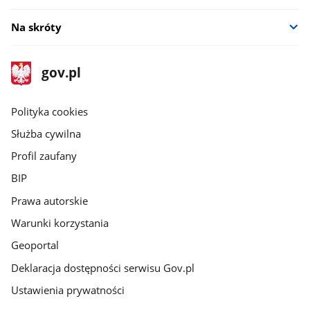
Na skróty
stopka
Strona
gov.pl
gov.pl
główna
gov.pl
Polityka cookies
Służba cywilna
Profil zaufany
BIP
Prawa autorskie
Warunki korzystania
Geoportal
Deklaracja dostępności serwisu Gov.pl
Ustawienia prywatności