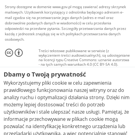
Strony dostępne w domenie www.gov.pl mogą zawierać adresy skrzynek
mailowych. Użytkownik korzystający z odnośnika będącego adresem e-
mail zgadza się na przetwarzanie jego danych (adres e-mail oraz
dobrowolnie podanych danych w wiadomości) w celu przesłania
odpowiedzi na przesłane pytania. Szczegóły przetwarzania danych przez
każdą z jednostek znajdują się w ich politykach przetwarzania danych
osobowych.
Treści tekstowe publikowane w serwisie (z
wyłączeniem treści audiowizualnych), są udostępniane
na licencji typu Creative Commons: uznanie autorstwa
- na tych samych warunkach 4.0 (CC BY-SA 4.0).
Materiały audiowizualne, w tym zdjęcia, materiały
Dbamy o Twoją prywatność
audio i wideo, są udostępniane na licencji typu
Creative Commons: uznanie autorstwa użycie
Wykorzystujemy pliki cookie w celu zapewnienia
niekomercyjne - bez utworów zależnych 4.0 (CC BY-
NC-ND 4.0), o ile nie jest to stwierdzone inaczej.
prawidłowego funkcjonowania naszej witryny oraz do
analizy ruchu i optymalizacji działania strony. Dzięki nim
możemy lepiej dostosować treści do potrzeb
użytkowników i stale ulepszać nasze usługi. Pamiętaj, że
informacje przechowywane w plikach cookie mogą
pozwalać na identyfikację konkretnego urządzenia lub
przeglądarki użytkownika, a więc potencjalnie stanowić