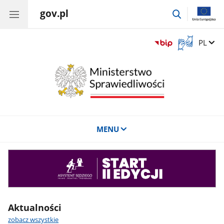
gov.pl
przejdź
do
wyszukiwar
Otwórz
Zmień 
PL
okno
z
tłumaczem
języka
migowego
MENU
Asystent
sędziego
Aktualności
zobacz wszystkie