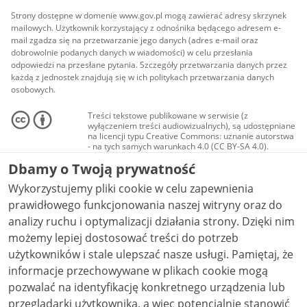
Strony dostępne w domenie www.gov.pl mogą zawierać adresy skrzynek
mailowych. Użytkownik korzystający z odnośnika będącego adresem e-
mail zgadza się na przetwarzanie jego danych (adres e-mail oraz
dobrowolnie podanych danych w wiadomości) w celu przesłania
odpowiedzi na przesłane pytania. Szczegóły przetwarzania danych przez
każdą z jednostek znajdują się w ich politykach przetwarzania danych
osobowych.
Treści tekstowe publikowane w serwisie (z
wyłączeniem treści audiowizualnych), są udostępniane
na licencji typu Creative Commons: uznanie autorstwa
- na tych samych warunkach 4.0 (CC BY-SA 4.0).
Materiały audiowizualne, w tym zdjęcia, materiały
Dbamy o Twoją prywatność
audio i wideo, są udostępniane na licencji typu
Creative Commons: uznanie autorstwa użycie
Wykorzystujemy pliki cookie w celu zapewnienia
niekomercyjne - bez utworów zależnych 4.0 (CC BY-
NC-ND 4.0), o ile nie jest to stwierdzone inaczej.
prawidłowego funkcjonowania naszej witryny oraz do
analizy ruchu i optymalizacji działania strony. Dzięki nim
możemy lepiej dostosować treści do potrzeb
użytkowników i stale ulepszać nasze usługi. Pamiętaj, że
informacje przechowywane w plikach cookie mogą
pozwalać na identyfikację konkretnego urządzenia lub
przeglądarki użytkownika, a więc potencjalnie stanowić