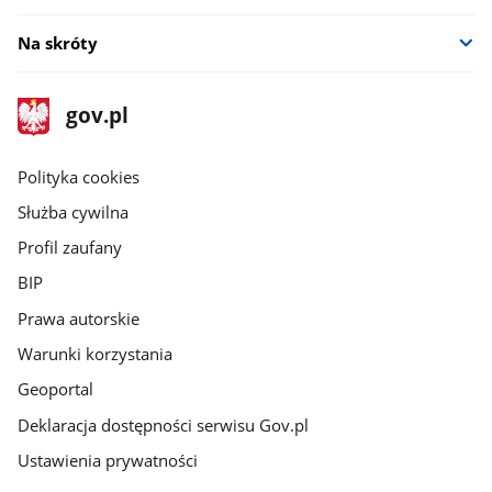
Na skróty
stopka
Strona
gov.pl
gov.pl
główna
gov.pl
Polityka cookies
Służba cywilna
Profil zaufany
BIP
Prawa autorskie
Warunki korzystania
Geoportal
Deklaracja dostępności serwisu Gov.pl
Ustawienia prywatności