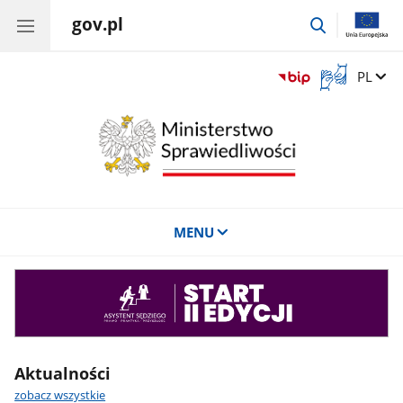
gov.pl
przejdź
do
wyszukiwar
Otwórz
Zmień 
PL
okno
z
tłumaczem
języka
migowego
MENU
Asystent
sędziego
Aktualności
zobacz wszystkie