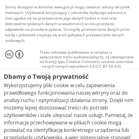
Strony dostępne w domenie www.gov.pl mogą zawierać adresy skrzynek
mailowych. Użytkownik korzystający z odnośnika będącego adresem e-
mail zgadza się na przetwarzanie jego danych (adres e-mail oraz
dobrowolnie podanych danych w wiadomości) w celu przesłania
odpowiedzi na przesłane pytania. Szczegóły przetwarzania danych przez
każdą z jednostek znajdują się w ich politykach przetwarzania danych
osobowych.
Treści tekstowe publikowane w serwisie (z
wyłączeniem treści audiowizualnych), są udostępniane
na licencji typu Creative Commons: uznanie autorstwa
- na tych samych warunkach 4.0 (CC BY-SA 4.0).
Materiały audiowizualne, w tym zdjęcia, materiały
Dbamy o Twoją prywatność
audio i wideo, są udostępniane na licencji typu
Creative Commons: uznanie autorstwa użycie
Wykorzystujemy pliki cookie w celu zapewnienia
niekomercyjne - bez utworów zależnych 4.0 (CC BY-
NC-ND 4.0), o ile nie jest to stwierdzone inaczej.
prawidłowego funkcjonowania naszej witryny oraz do
analizy ruchu i optymalizacji działania strony. Dzięki nim
możemy lepiej dostosować treści do potrzeb
użytkowników i stale ulepszać nasze usługi. Pamiętaj, że
informacje przechowywane w plikach cookie mogą
pozwalać na identyfikację konkretnego urządzenia lub
przeglądarki użytkownika, a więc potencjalnie stanowić