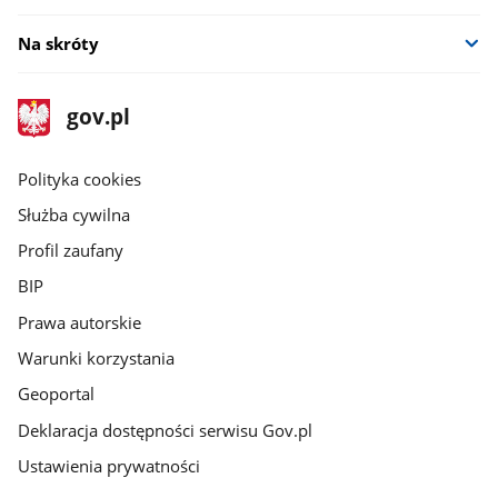
Na skróty
stopka
Strona
gov.pl
gov.pl
główna
gov.pl
Polityka cookies
Służba cywilna
Profil zaufany
BIP
Prawa autorskie
Warunki korzystania
Geoportal
Deklaracja dostępności serwisu Gov.pl
Ustawienia prywatności