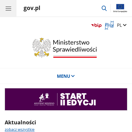
gov.pl
przejdź
do
wyszukiwar
Otwórz
Zmień 
PL
okno
z
tłumaczem
języka
migowego
MENU
Asystent
sędziego
Aktualności
zobacz wszystkie