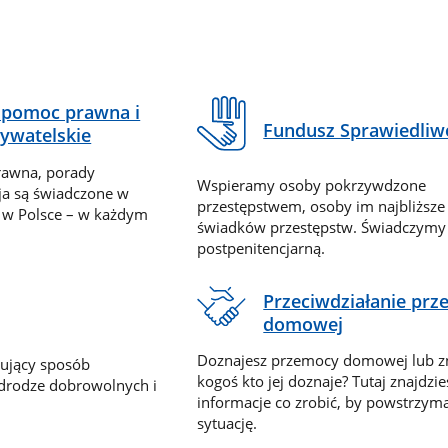
pomoc prawna i
Fundusz Sprawiedliw
ywatelskie
rawna, porady
Wspieramy osoby pokrzywdzone
ja są świadczone w
przestępstwem, osoby im najbliższe
 w Polsce – w każdym
świadków przestępstw. Świadczym
postpenitencjarną.
Przeciwdziałanie pr
domowej
Doznajesz przemocy domowej lub z
nujący sposób
kogoś kto jej doznaje? Tutaj znajdzie
 drodze dobrowolnych i
informacje co zrobić, by powstrzyma
sytuację.