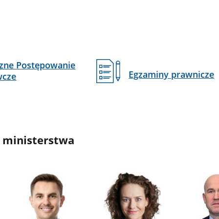
czne Postępowanie
Egzaminy prawnicze
wcze
 ministerstwa