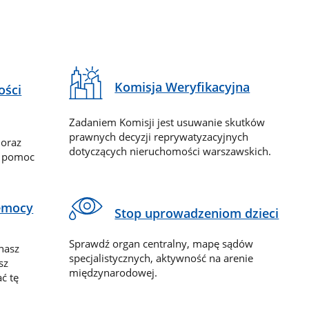
Komisja Weryfikacyjna
ości
Zadaniem Komisji jest usuwanie skutków
prawnych decyzji reprywatyzacyjnych
 oraz
dotyczących nieruchomości warszawskich.
y pomoc
zemocy
Stop uprowadzeniom dzieci
Sprawdź organ centralny, mapę sądów
nasz
specjalistycznych, aktywność na arenie
sz
międzynarodowej.
ć tę