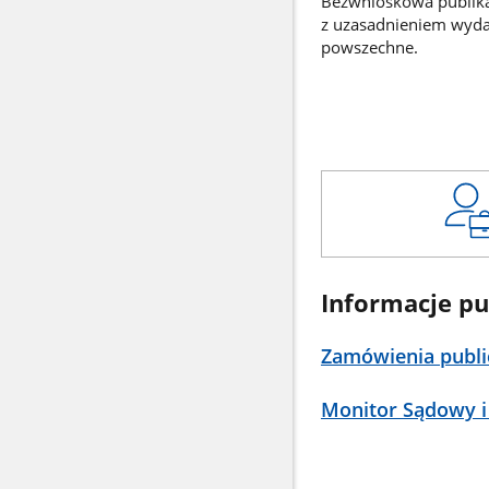
Bezwnioskowa publikac
z uzasadnieniem wyd
powszechne.
Informacje pu
Zamówienia publi
Monitor Sądowy i