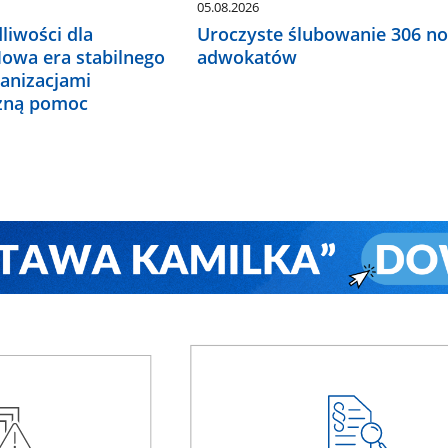
05.08.2026
liwości dla
Uroczyste ślubowanie 306 n
Nowa era stabilnego
adwokatów
ganizacjami
czną pomoc