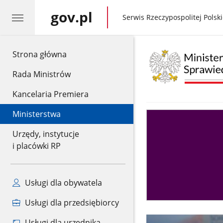
gov.pl
gov.pl
Serwis Rzeczypospolitej Polski
gov.pl
Strona główna
Rada Ministrów
Kancelaria Premiera
Ministerstwa
Asystent
sędziego
Urzędy, instytucje
i placówki RP
Usługi dla obywatela
Usługi dla przedsiębiorcy
Usługi dla urzędnika