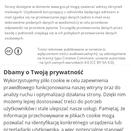
Strony dostępne w domenie www.gov.pl mogą zawierać adresy skrzynek
mailowych. Użytkownik korzystający z odnośnika będącego adresem e-
mail zgadza się na przetwarzanie jego danych (adres e-mail oraz
dobrowolnie podanych danych w wiadomości) w celu przesłania
odpowiedzi na przesłane pytania. Szczegóły przetwarzania danych przez
każdą z jednostek znajdują się w ich politykach przetwarzania danych
osobowych.
Treści tekstowe publikowane w serwisie (z
wyłączeniem treści audiowizualnych), są udostępniane
na licencji typu Creative Commons: uznanie autorstwa
- na tych samych warunkach 4.0 (CC BY-SA 4.0).
Materiały audiowizualne, w tym zdjęcia, materiały
Dbamy o Twoją prywatność
audio i wideo, są udostępniane na licencji typu
Creative Commons: uznanie autorstwa użycie
Wykorzystujemy pliki cookie w celu zapewnienia
niekomercyjne - bez utworów zależnych 4.0 (CC BY-
NC-ND 4.0), o ile nie jest to stwierdzone inaczej.
prawidłowego funkcjonowania naszej witryny oraz do
analizy ruchu i optymalizacji działania strony. Dzięki nim
możemy lepiej dostosować treści do potrzeb
użytkowników i stale ulepszać nasze usługi. Pamiętaj, że
informacje przechowywane w plikach cookie mogą
pozwalać na identyfikację konkretnego urządzenia lub
przeglądarki użytkownika, a więc potencjalnie stanowić