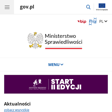
gov.pl
przejdź
do
wyszukiwar
Otwórz
Zmień 
PL
okno
z
tłumaczem
języka
migowego
MENU
Asystent
sędziego
Aktualności
zobacz wszystkie