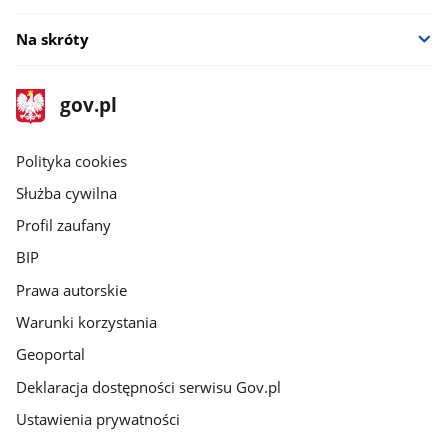
Na skróty
stopka
Strona
gov.pl
gov.pl
główna
gov.pl
Polityka cookies
Służba cywilna
Profil zaufany
BIP
Prawa autorskie
Warunki korzystania
Geoportal
Deklaracja dostępności serwisu Gov.pl
Ustawienia prywatności