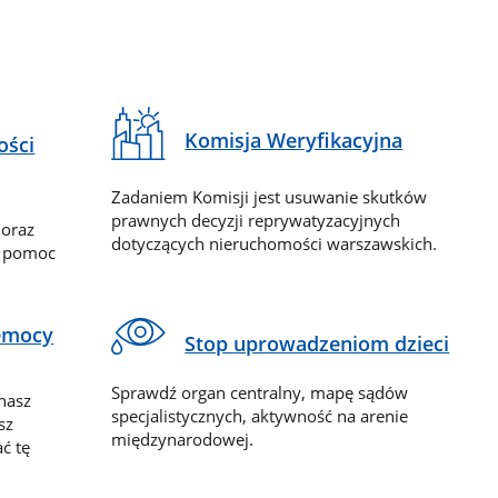
Komisja Weryfikacyjna
ości
Zadaniem Komisji jest usuwanie skutków
prawnych decyzji reprywatyzacyjnych
 oraz
dotyczących nieruchomości warszawskich.
y pomoc
zemocy
Stop uprowadzeniom dzieci
Sprawdź organ centralny, mapę sądów
nasz
specjalistycznych, aktywność na arenie
sz
międzynarodowej.
ć tę