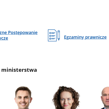
czne Postępowanie
Egzaminy prawnicze
wcze
 ministerstwa