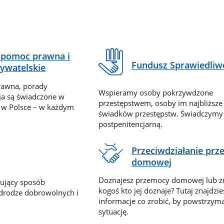
pomoc prawna i
Fundusz Sprawiedliw
ywatelskie
rawna, porady
Wspieramy osoby pokrzywdzone
ja są świadczone w
przestępstwem, osoby im najbliższe
 w Polsce – w każdym
świadków przestępstw. Świadczym
postpenitencjarną.
Przeciwdziałanie pr
domowej
Doznajesz przemocy domowej lub z
nujący sposób
kogoś kto jej doznaje? Tutaj znajdzie
 drodze dobrowolnych i
informacje co zrobić, by powstrzyma
sytuację.