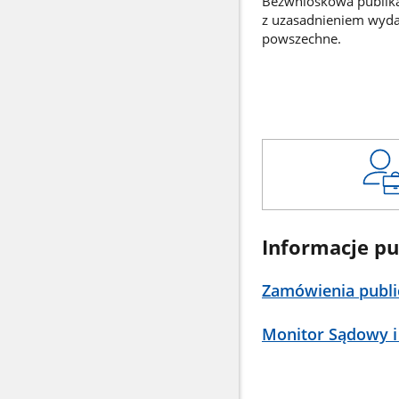
Bezwnioskowa publikac
z uzasadnieniem wyd
powszechne.
Informacje pu
Zamówienia publi
Monitor Sądowy i