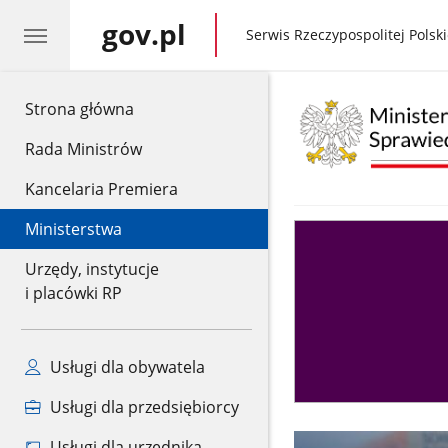
gov.pl
gov.pl
Serwis Rzeczypospolitej Polski
gov.pl
Strona główna
Rada Ministrów
Kancelaria Premiera
Ministerstwa
Asystent
sędziego
Urzędy, instytucje
i placówki RP
Usługi dla obywatela
Usługi dla przedsiębiorcy
Usługi dla urzędnika