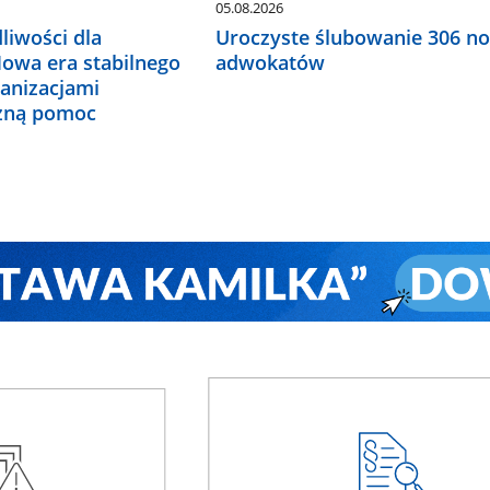
05.08.2026
liwości dla
Uroczyste ślubowanie 306 n
Nowa era stabilnego
adwokatów
ganizacjami
czną pomoc