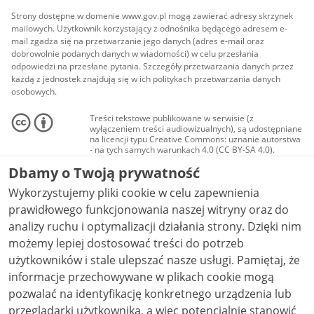
Strony dostępne w domenie www.gov.pl mogą zawierać adresy skrzynek
mailowych. Użytkownik korzystający z odnośnika będącego adresem e-
mail zgadza się na przetwarzanie jego danych (adres e-mail oraz
dobrowolnie podanych danych w wiadomości) w celu przesłania
odpowiedzi na przesłane pytania. Szczegóły przetwarzania danych przez
każdą z jednostek znajdują się w ich politykach przetwarzania danych
osobowych.
Treści tekstowe publikowane w serwisie (z
wyłączeniem treści audiowizualnych), są udostępniane
na licencji typu Creative Commons: uznanie autorstwa
- na tych samych warunkach 4.0 (CC BY-SA 4.0).
Materiały audiowizualne, w tym zdjęcia, materiały
Dbamy o Twoją prywatność
audio i wideo, są udostępniane na licencji typu
Creative Commons: uznanie autorstwa użycie
Wykorzystujemy pliki cookie w celu zapewnienia
niekomercyjne - bez utworów zależnych 4.0 (CC BY-
NC-ND 4.0), o ile nie jest to stwierdzone inaczej.
prawidłowego funkcjonowania naszej witryny oraz do
analizy ruchu i optymalizacji działania strony. Dzięki nim
możemy lepiej dostosować treści do potrzeb
użytkowników i stale ulepszać nasze usługi. Pamiętaj, że
informacje przechowywane w plikach cookie mogą
pozwalać na identyfikację konkretnego urządzenia lub
przeglądarki użytkownika, a więc potencjalnie stanowić