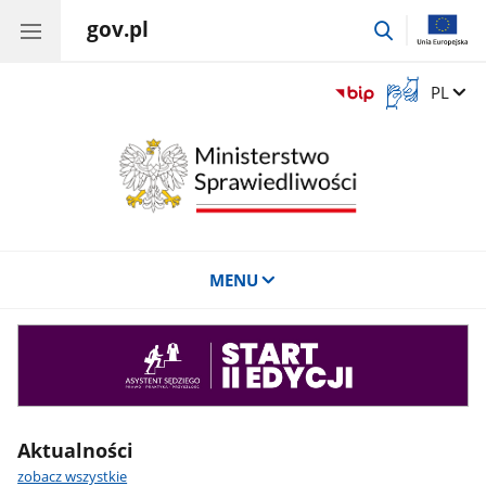
gov.pl
przejdź
do
wyszukiwar
Otwórz
Zmień 
PL
okno
z
tłumaczem
języka
migowego
MENU
Asystent
sędziego
Aktualności
zobacz wszystkie