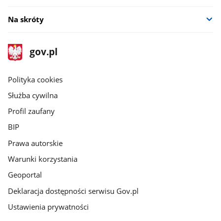
Na skróty
stopka
Strona
gov.pl
gov.pl
główna
gov.pl
Polityka cookies
Służba cywilna
Profil zaufany
BIP
Prawa autorskie
Warunki korzystania
Geoportal
Deklaracja dostępności serwisu Gov.pl
Ustawienia prywatności