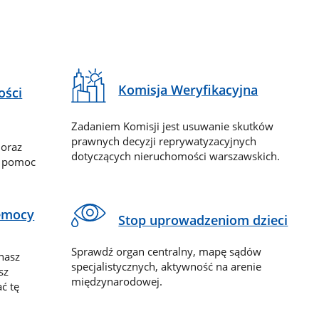
Komisja Weryfikacyjna
ości
Zadaniem Komisji jest usuwanie skutków
prawnych decyzji reprywatyzacyjnych
 oraz
dotyczących nieruchomości warszawskich.
y pomoc
zemocy
Stop uprowadzeniom dzieci
Sprawdź organ centralny, mapę sądów
nasz
specjalistycznych, aktywność na arenie
sz
międzynarodowej.
ć tę