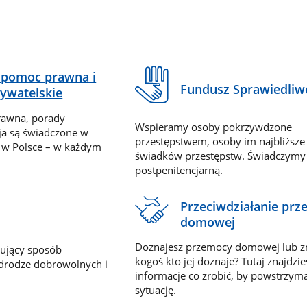
pomoc prawna i
Fundusz Sprawiedliw
ywatelskie
rawna, porady
Wspieramy osoby pokrzywdzone
ja są świadczone w
przestępstwem, osoby im najbliższe
 w Polsce – w każdym
świadków przestępstw. Świadczym
postpenitencjarną.
Przeciwdziałanie pr
domowej
Doznajesz przemocy domowej lub z
nujący sposób
kogoś kto jej doznaje? Tutaj znajdzie
 drodze dobrowolnych i
informacje co zrobić, by powstrzyma
sytuację.