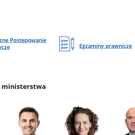
czne Postępowanie
Egzaminy prawnicze
wcze
 ministerstwa