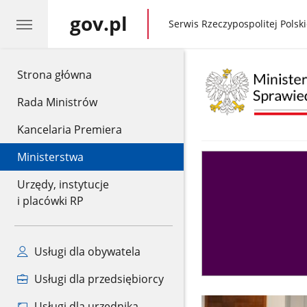
gov.pl
gov.pl
Serwis Rzeczypospolitej Polski
gov.pl
Strona główna
Rada Ministrów
Kancelaria Premiera
Ministerstwa
Asystent
sędziego
Urzędy, instytucje
i placówki RP
Usługi dla obywatela
Usługi dla przedsiębiorcy
Usługi dla urzędnika