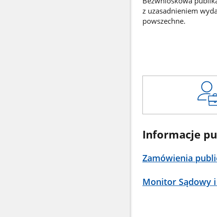
Bezwnioskowa publikac
z uzasadnieniem wyd
powszechne.
Informacje pu
Zamówienia publi
Monitor Sądowy i