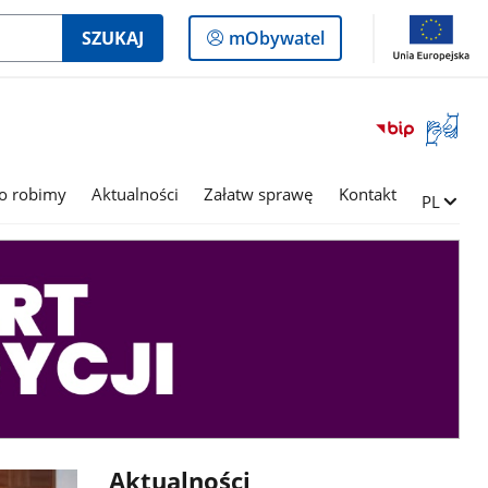
Logowanie
SZUKAJ
mObywatel
do
panelu
Otwórz
okno
z
tłumac
o robimy
Aktualności
Załatw sprawę
Kontakt
Zmień ję
PL
języka
migowe
Aktualności