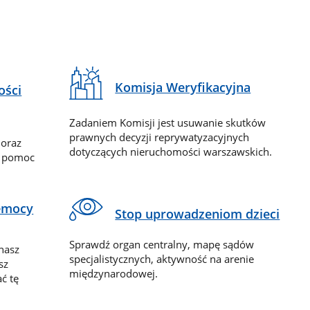
Komisja Weryfikacyjna
ości
Zadaniem Komisji jest usuwanie skutków
prawnych decyzji reprywatyzacyjnych
 oraz
dotyczących nieruchomości warszawskich.
y pomoc
zemocy
Stop uprowadzeniom dzieci
Sprawdź organ centralny, mapę sądów
nasz
specjalistycznych, aktywność na arenie
sz
międzynarodowej.
ć tę