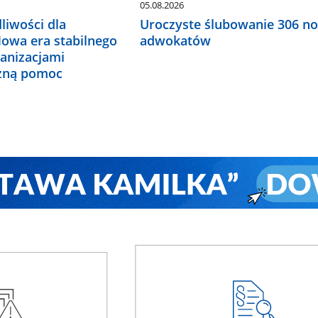
05.08.2026
liwości dla
Uroczyste ślubowanie 306 n
Nowa era stabilnego
adwokatów
ganizacjami
czną pomoc