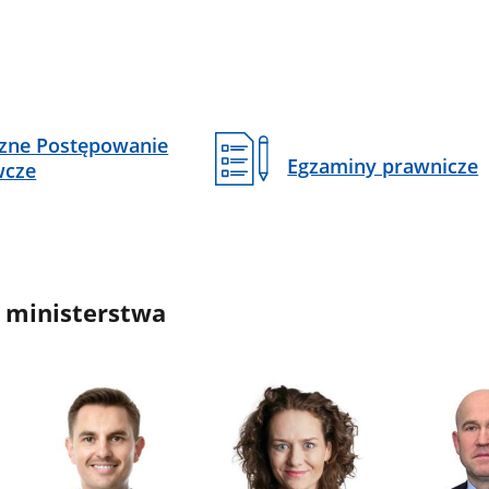
czne Postępowanie
Egzaminy prawnicze
wcze
 ministerstwa