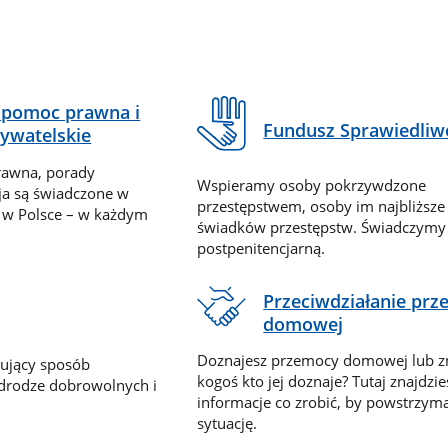
pomoc prawna i
Fundusz Sprawiedliw
ywatelskie
rawna, porady
Wspieramy osoby pokrzywdzone
ja są świadczone w
przestępstwem, osoby im najbliższe
 w Polsce – w każdym
świadków przestępstw. Świadczym
postpenitencjarną.
Przeciwdziałanie pr
domowej
Doznajesz przemocy domowej lub z
nujący sposób
kogoś kto jej doznaje? Tutaj znajdzie
 drodze dobrowolnych i
informacje co zrobić, by powstrzyma
sytuację.