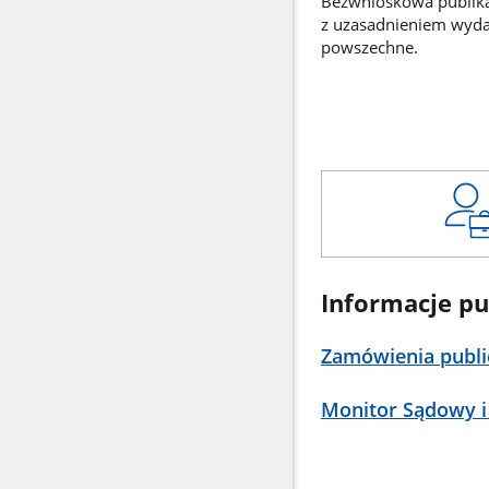
Bezwnioskowa publikac
z uzasadnieniem wyd
powszechne.
Informacje pu
Zamówienia publi
Monitor Sądowy i