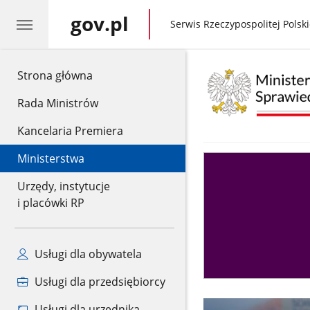
gov.pl
gov.pl
Serwis Rzeczypospolitej Polski
gov.pl
Strona główna
Rada Ministrów
Kancelaria Premiera
Ministerstwa
Asystent
sędziego
Urzędy, instytucje
i placówki RP
Usługi dla obywatela
Usługi dla przedsiębiorcy
Usługi dla urzędnika