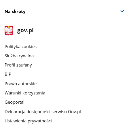
Na skróty
stopka
Strona
gov.pl
gov.pl
główna
gov.pl
Polityka cookies
Służba cywilna
Profil zaufany
BIP
Prawa autorskie
Warunki korzystania
Geoportal
Deklaracja dostępności serwisu Gov.pl
Ustawienia prywatności