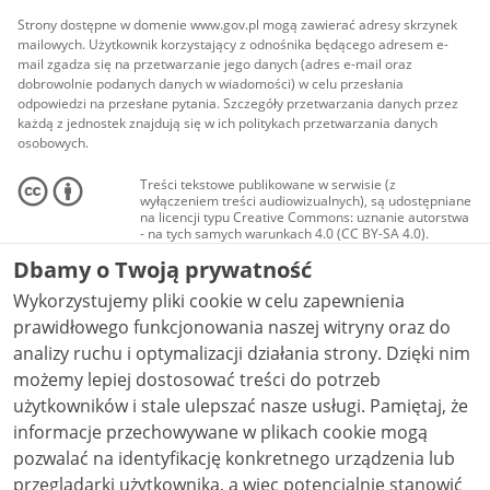
Strony dostępne w domenie www.gov.pl mogą zawierać adresy skrzynek
mailowych. Użytkownik korzystający z odnośnika będącego adresem e-
mail zgadza się na przetwarzanie jego danych (adres e-mail oraz
dobrowolnie podanych danych w wiadomości) w celu przesłania
odpowiedzi na przesłane pytania. Szczegóły przetwarzania danych przez
każdą z jednostek znajdują się w ich politykach przetwarzania danych
osobowych.
Treści tekstowe publikowane w serwisie (z
wyłączeniem treści audiowizualnych), są udostępniane
na licencji typu Creative Commons: uznanie autorstwa
- na tych samych warunkach 4.0 (CC BY-SA 4.0).
Materiały audiowizualne, w tym zdjęcia, materiały
Dbamy o Twoją prywatność
audio i wideo, są udostępniane na licencji typu
Creative Commons: uznanie autorstwa użycie
Wykorzystujemy pliki cookie w celu zapewnienia
niekomercyjne - bez utworów zależnych 4.0 (CC BY-
NC-ND 4.0), o ile nie jest to stwierdzone inaczej.
prawidłowego funkcjonowania naszej witryny oraz do
analizy ruchu i optymalizacji działania strony. Dzięki nim
możemy lepiej dostosować treści do potrzeb
użytkowników i stale ulepszać nasze usługi. Pamiętaj, że
informacje przechowywane w plikach cookie mogą
pozwalać na identyfikację konkretnego urządzenia lub
przeglądarki użytkownika, a więc potencjalnie stanowić