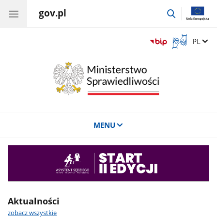
gov.pl
przejdź
do
wyszukiwar
Otwórz
Zmień 
PL
okno
z
tłumaczem
języka
migowego
MENU
Asystent
sędziego
Aktualności
zobacz wszystkie