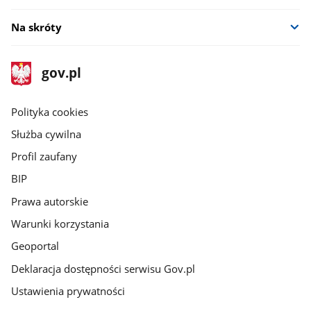
Na skróty
stopka
Strona
gov.pl
gov.pl
główna
gov.pl
Polityka cookies
Służba cywilna
Profil zaufany
BIP
Prawa autorskie
Warunki korzystania
Geoportal
Deklaracja dostępności serwisu Gov.pl
Ustawienia prywatności