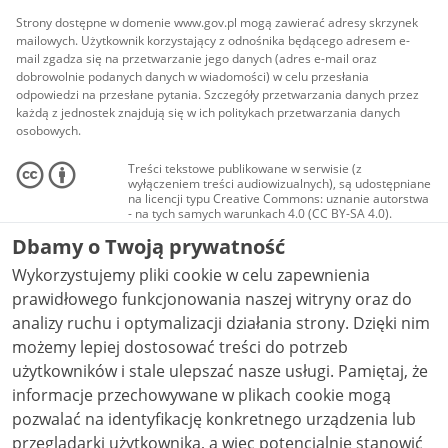
Strony dostępne w domenie www.gov.pl mogą zawierać adresy skrzynek
mailowych. Użytkownik korzystający z odnośnika będącego adresem e-
mail zgadza się na przetwarzanie jego danych (adres e-mail oraz
dobrowolnie podanych danych w wiadomości) w celu przesłania
odpowiedzi na przesłane pytania. Szczegóły przetwarzania danych przez
każdą z jednostek znajdują się w ich politykach przetwarzania danych
osobowych.
Treści tekstowe publikowane w serwisie (z
wyłączeniem treści audiowizualnych), są udostępniane
na licencji typu Creative Commons: uznanie autorstwa
- na tych samych warunkach 4.0 (CC BY-SA 4.0).
Materiały audiowizualne, w tym zdjęcia, materiały
Dbamy o Twoją prywatność
audio i wideo, są udostępniane na licencji typu
Creative Commons: uznanie autorstwa użycie
Wykorzystujemy pliki cookie w celu zapewnienia
niekomercyjne - bez utworów zależnych 4.0 (CC BY-
NC-ND 4.0), o ile nie jest to stwierdzone inaczej.
prawidłowego funkcjonowania naszej witryny oraz do
analizy ruchu i optymalizacji działania strony. Dzięki nim
możemy lepiej dostosować treści do potrzeb
użytkowników i stale ulepszać nasze usługi. Pamiętaj, że
informacje przechowywane w plikach cookie mogą
pozwalać na identyfikację konkretnego urządzenia lub
przeglądarki użytkownika, a więc potencjalnie stanowić