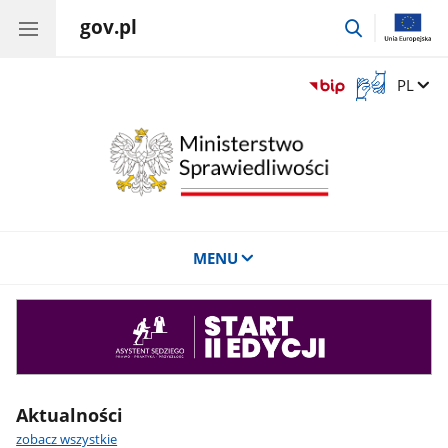
gov.pl
przejdź
do
wyszukiwar
Otwórz
Zmień 
PL
okno
z
tłumaczem
języka
migowego
MENU
Asystent
sędziego
Aktualności
zobacz wszystkie