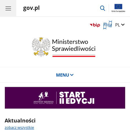
gov.pl
przejdź
do
wyszukiwar
Otwórz
Zmień 
PL
okno
z
tłumaczem
języka
migowego
MENU
Asystent
sędziego
Aktualności
zobacz wszystkie