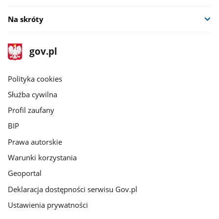
Na skróty
stopka
Strona
gov.pl
gov.pl
główna
gov.pl
Polityka cookies
Służba cywilna
Profil zaufany
BIP
Prawa autorskie
Warunki korzystania
Geoportal
Deklaracja dostępności serwisu Gov.pl
Ustawienia prywatności