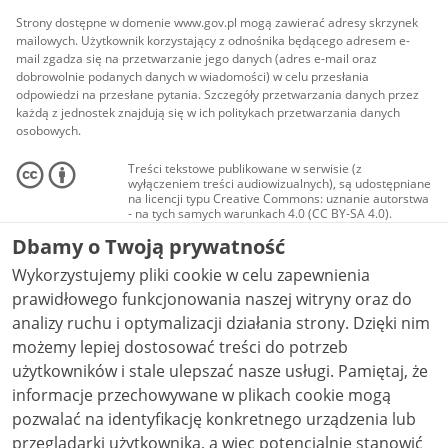
Strony dostępne w domenie www.gov.pl mogą zawierać adresy skrzynek
mailowych. Użytkownik korzystający z odnośnika będącego adresem e-
mail zgadza się na przetwarzanie jego danych (adres e-mail oraz
dobrowolnie podanych danych w wiadomości) w celu przesłania
odpowiedzi na przesłane pytania. Szczegóły przetwarzania danych przez
każdą z jednostek znajdują się w ich politykach przetwarzania danych
osobowych.
Treści tekstowe publikowane w serwisie (z
wyłączeniem treści audiowizualnych), są udostępniane
na licencji typu Creative Commons: uznanie autorstwa
- na tych samych warunkach 4.0 (CC BY-SA 4.0).
Materiały audiowizualne, w tym zdjęcia, materiały
Dbamy o Twoją prywatność
audio i wideo, są udostępniane na licencji typu
Creative Commons: uznanie autorstwa użycie
Wykorzystujemy pliki cookie w celu zapewnienia
niekomercyjne - bez utworów zależnych 4.0 (CC BY-
NC-ND 4.0), o ile nie jest to stwierdzone inaczej.
prawidłowego funkcjonowania naszej witryny oraz do
analizy ruchu i optymalizacji działania strony. Dzięki nim
możemy lepiej dostosować treści do potrzeb
użytkowników i stale ulepszać nasze usługi. Pamiętaj, że
informacje przechowywane w plikach cookie mogą
pozwalać na identyfikację konkretnego urządzenia lub
przeglądarki użytkownika, a więc potencjalnie stanowić