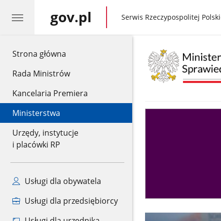
gov.pl
gov.pl
Serwis Rzeczypospolitej Polski
gov.pl
Strona główna
Rada Ministrów
Kancelaria Premiera
Ministerstwa
Asystent
sędziego
Urzędy, instytucje
i placówki RP
Usługi dla obywatela
Usługi dla przedsiębiorcy
Usługi dla urzędnika