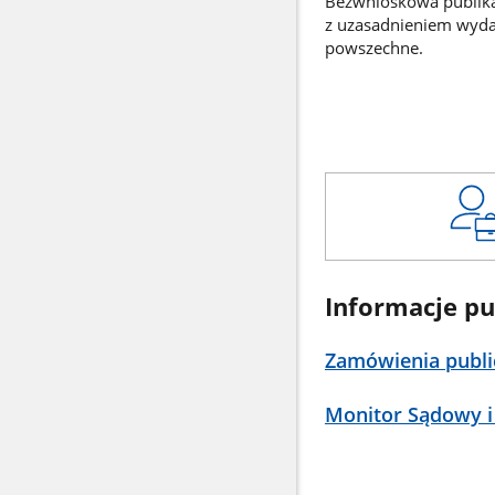
Bezwnioskowa publikac
z uzasadnieniem wyd
powszechne.
Informacje pu
Zamówienia publi
Monitor Sądowy i