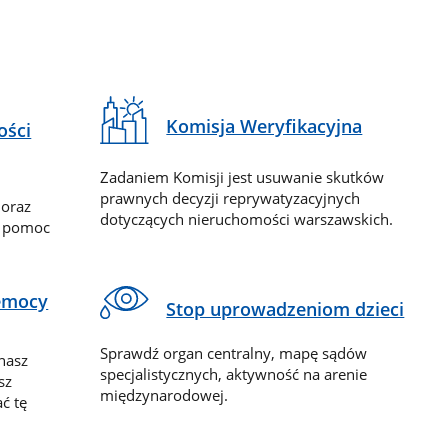
Komisja Weryfikacyjna
ości
Zadaniem Komisji jest usuwanie skutków
prawnych decyzji reprywatyzacyjnych
 oraz
dotyczących nieruchomości warszawskich.
y pomoc
zemocy
Stop uprowadzeniom dzieci
Sprawdź organ centralny, mapę sądów
nasz
specjalistycznych, aktywność na arenie
sz
międzynarodowej.
ć tę