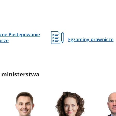
czne Postępowanie
Egzaminy prawnicze
wcze
 ministerstwa