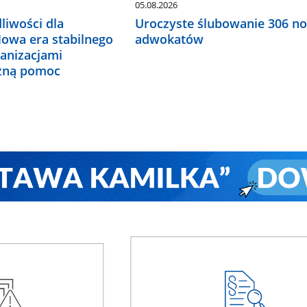
05.08.2026
liwości dla
Uroczyste ślubowanie 306 n
Nowa era stabilnego
adwokatów
ganizacjami
czną pomoc