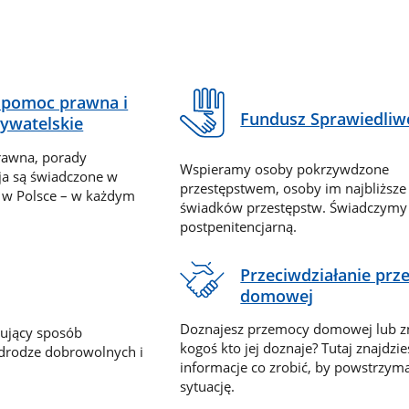
pomoc prawna i
Fundusz Sprawiedliw
ywatelskie
rawna, porady
Wspieramy osoby pokrzywdzone
ja są świadczone w
przestępstwem, osoby im najbliższe
 w Polsce – w każdym
świadków przestępstw. Świadczym
postpenitencjarną.
Przeciwdziałanie pr
domowej
Doznajesz przemocy domowej lub z
nujący sposób
kogoś kto jej doznaje? Tutaj znajdzie
 drodze dobrowolnych i
informacje co zrobić, by powstrzyma
sytuację.