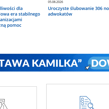
05.08.2026
liwości dla
Uroczyste ślubowanie 306 n
Nowa era stabilnego
adwokatów
ganizacjami
czną pomoc