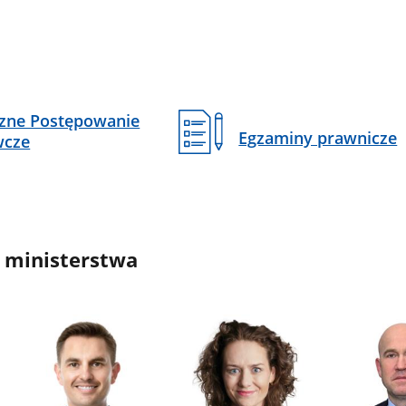
czne Postępowanie
Egzaminy prawnicze
wcze
 ministerstwa