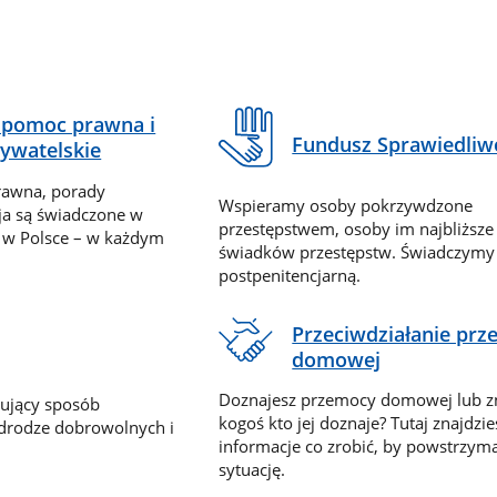
pomoc prawna i
Fundusz Sprawiedliw
ywatelskie
rawna, porady
Wspieramy osoby pokrzywdzone
ja są świadczone w
przestępstwem, osoby im najbliższe
 w Polsce – w każdym
świadków przestępstw. Świadczym
postpenitencjarną.
Przeciwdziałanie pr
domowej
Doznajesz przemocy domowej lub z
nujący sposób
kogoś kto jej doznaje? Tutaj znajdzie
 drodze dobrowolnych i
informacje co zrobić, by powstrzyma
sytuację.