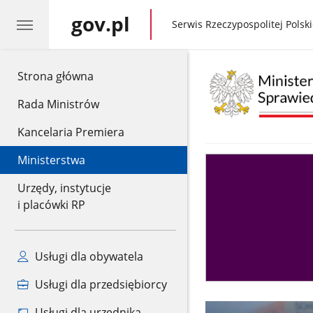
gov.pl
gov.pl
Serwis Rzeczypospolitej Polski
gov.pl
Strona główna
Rada Ministrów
Kancelaria Premiera
Ministerstwa
Asystent
sędziego
Urzędy, instytucje
i placówki RP
Usługi dla obywatela
Usługi dla przedsiębiorcy
Usługi dla urzędnika