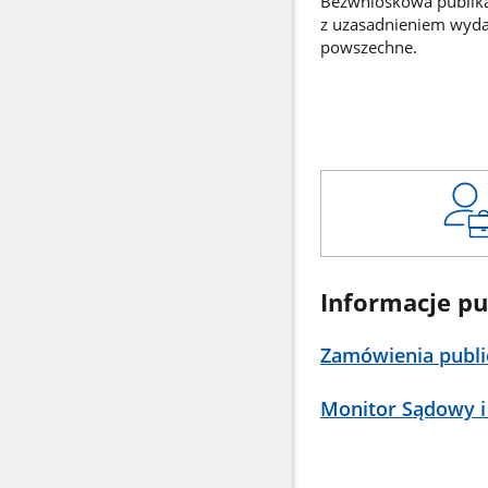
Bezwnioskowa publikac
z uzasadnieniem wyd
powszechne.
Informacje pu
Zamówienia publi
Monitor Sądowy i