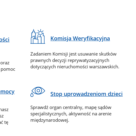
Komisja Weryfikacyjna
ości
Zadaniem Komisji jest usuwanie skutków
prawnych decyzji reprywatyzacyjnych
 oraz
dotyczących nieruchomości warszawskich.
y pomoc
zemocy
Stop uprowadzeniom dzieci
Sprawdź organ centralny, mapę sądów
nasz
specjalistycznych, aktywność na arenie
sz
międzynarodowej.
ć tę