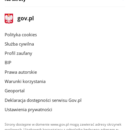
stopka
Strona
gov.pl
gov.pl
główna
gov.pl
Polityka cookies
Służba cywilna
Profil zaufany
BIP
Prawa autorskie
Warunki korzystania
Geoportal
Deklaracja dostępności serwisu Gov.pl
Ustawienia prywatności
Strony dostępne w domenie www.gov.pl mogą zawierać adresy skrzynek
mailowych. Użytkownik korzystający z odnośnika będącego adresem e-