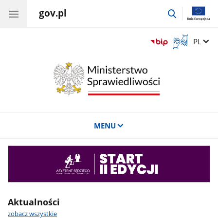
gov.pl
przejdź
do
wyszukiwar
Otwórz
Zmień 
PL
okno
z
tłumaczem
języka
migowego
MENU
Asystent
sędziego
Aktualności
zobacz wszystkie