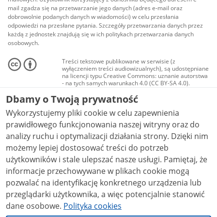
mail zgadza się na przetwarzanie jego danych (adres e-mail oraz
dobrowolnie podanych danych w wiadomości) w celu przesłania
odpowiedzi na przesłane pytania. Szczegóły przetwarzania danych przez
każdą z jednostek znajdują się w ich politykach przetwarzania danych
osobowych.
Treści tekstowe publikowane w serwisie (z
wyłączeniem treści audiowizualnych), są udostępniane
na licencji typu Creative Commons: uznanie autorstwa
- na tych samych warunkach 4.0 (CC BY-SA 4.0).
Materiały audiowizualne, w tym zdjęcia, materiały
Dbamy o Twoją prywatność
audio i wideo, są udostępniane na licencji typu
Creative Commons: uznanie autorstwa użycie
Wykorzystujemy pliki cookie w celu zapewnienia
niekomercyjne - bez utworów zależnych 4.0 (CC BY-
NC-ND 4.0), o ile nie jest to stwierdzone inaczej.
prawidłowego funkcjonowania naszej witryny oraz do
analizy ruchu i optymalizacji działania strony. Dzięki nim
możemy lepiej dostosować treści do potrzeb
użytkowników i stale ulepszać nasze usługi. Pamiętaj, że
informacje przechowywane w plikach cookie mogą
pozwalać na identyfikację konkretnego urządzenia lub
przeglądarki użytkownika, a więc potencjalnie stanowić
dane osobowe.
Polityka cookies