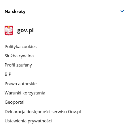
Na skróty
stopka
Strona
gov.pl
gov.pl
główna
gov.pl
Polityka cookies
Służba cywilna
Profil zaufany
BIP
Prawa autorskie
Warunki korzystania
Geoportal
Deklaracja dostępności serwisu Gov.pl
Ustawienia prywatności