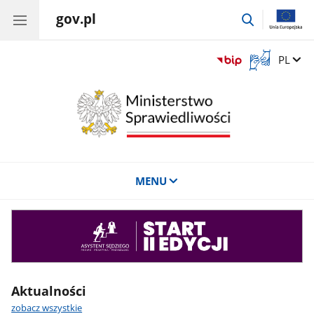
gov.pl
przejdź
do
wyszukiwar
Otwórz
Zmień 
PL
okno
z
tłumaczem
języka
migowego
MENU
Asystent
sędziego
Aktualności
zobacz wszystkie