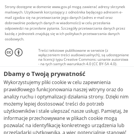
Strony dostępne w domenie www.gov.pl mogą zawierać adresy skrzynek
mailowych. Użytkownik korzystający z odnośnika będącego adresem e-
mail zgadza się na przetwarzanie jego danych (adres e-mail oraz
dobrowolnie podanych danych w wiadomości) w celu przesłania
odpowiedzi na przesłane pytania. Szczegóły przetwarzania danych przez
każdą z jednostek znajdują się w ich politykach przetwarzania danych
osobowych.
Treści tekstowe publikowane w serwisie (z
wyłączeniem treści audiowizualnych), są udostępniane
na licencji typu Creative Commons: uznanie autorstwa
- na tych samych warunkach 4.0 (CC BY-SA 4.0).
Materiały audiowizualne, w tym zdjęcia, materiały
Dbamy o Twoją prywatność
audio i wideo, są udostępniane na licencji typu
Creative Commons: uznanie autorstwa użycie
Wykorzystujemy pliki cookie w celu zapewnienia
niekomercyjne - bez utworów zależnych 4.0 (CC BY-
NC-ND 4.0), o ile nie jest to stwierdzone inaczej.
prawidłowego funkcjonowania naszej witryny oraz do
analizy ruchu i optymalizacji działania strony. Dzięki nim
możemy lepiej dostosować treści do potrzeb
użytkowników i stale ulepszać nasze usługi. Pamiętaj, że
informacje przechowywane w plikach cookie mogą
pozwalać na identyfikację konkretnego urządzenia lub
przeglądarki użytkownika, a więc potencjalnie stanowić